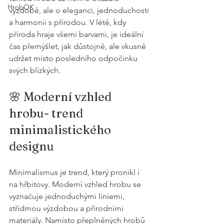
HrobOK
výzdobě, ale o eleganci, jednoduchosti 
a harmonii s přírodou. V létě, kdy 
příroda hraje všemi barvami, je ideální 
čas přemýšlet, jak důstojně, ale vkusně 
udržet místo posledního odpočinku 
svých blízkých.
🌸 Moderní vzhled 
hrobu- trend 
minimalistického 
designu
Minimalismus je trend, který pronikl i 
na hřbitovy. Moderní vzhled hrobu se 
vyznačuje jednoduchými liniemi, 
střídmou výzdobou a přírodními 
materiály. Namísto přeplněných hrobů 