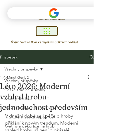
Údržba hrobů na Moravě s respektem a důrazem na detail.
Příspěvek
Všechny příspěvky
1. 4.
Minut čtení: 2
Všechny příspěvky
Léto 2026: Moderní
České tradice a svátky
vzhled hrobu-
Naše příběhy
jednoduchost především
Péče o hrob a údržba hrobu
V dnešní době se i péče o hroby 
Hřbitovy v České republice
přiklání k novým trendům. Moderní 
Květiny a dekorace na hrob
vzhled hrobu už není o okázalé 