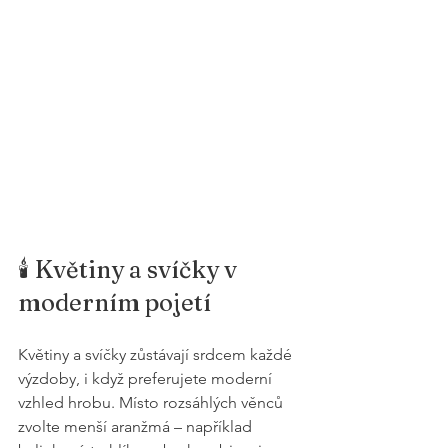
🕯️ Květiny a svíčky v 
moderním pojetí
Květiny a svíčky zůstávají srdcem každé 
výzdoby, i když preferujete moderní 
vzhled hrobu. Místo rozsáhlých věnců 
zvolte menší aranžmá – například 