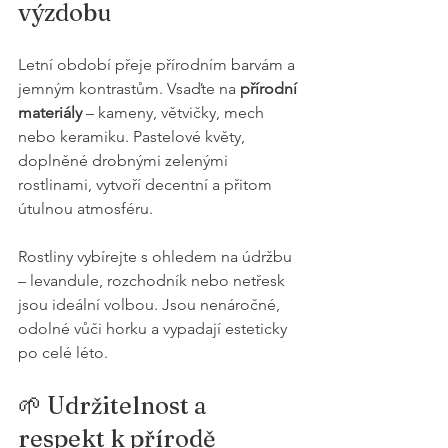
výzdobu
Letní období přeje přírodním barvám a 
jemným kontrastům. Vsaďte na 
přírodní 
materiály
 – kameny, větvičky, mech 
nebo keramiku. Pastelové květy, 
doplněné drobnými zelenými 
rostlinami, vytvoří decentní a přitom 
útulnou atmosféru.
Rostliny vybírejte s ohledem na údržbu 
– levandule, rozchodník nebo netřesk 
jsou ideální volbou. Jsou nenáročné, 
odolné vůči horku a vypadají esteticky 
po celé léto.
🌱 Udržitelnost a 
respekt k přírodě