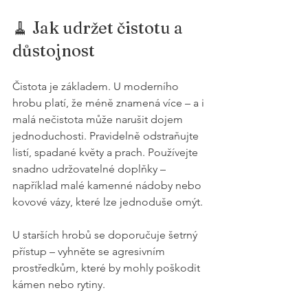
🧹 Jak udržet čistotu a 
důstojnost
Čistota je základem. U moderního 
hrobu platí, že méně znamená více – a i 
malá nečistota může narušit dojem 
jednoduchosti. Pravidelně odstraňujte 
listí, spadané květy a prach. Používejte 
snadno udržovatelné doplňky – 
například malé kamenné nádoby nebo 
kovové vázy, které lze jednoduše omýt.
U starších hrobů se doporučuje šetrný 
přístup – vyhněte se agresivním 
prostředkům, které by mohly poškodit 
kámen nebo rytiny.