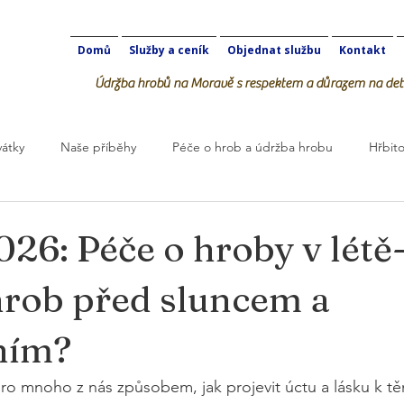
Domů
Služby a ceník
Objednat službu
Kontakt
Údržba hrobů na Moravě s respektem a důrazem na deta
vátky
Naše příběhy
Péče o hrob a údržba hrobu
Hřbito
robOK
026: Péče o hroby v létě-
hrob před sluncem a
ním?
ro mnoho z nás způsobem, jak projevit úctu a lásku k těm