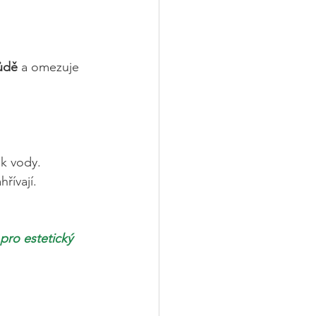
půdě
 a omezuje 
ok vody.
řívají.
pro estetický 