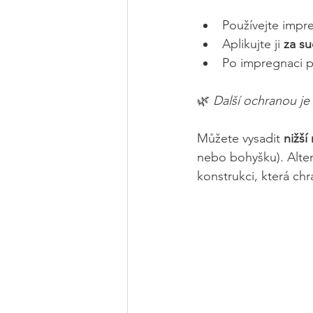
Používejte impr
Aplikujte ji 
za s
Po impregnaci p
🌿 
Další ochranou je 
Můžete vysadit 
nižší 
nebo bohyšku). Altern
konstrukci, která ch