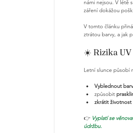
námi nejsou. V létě 
záření dokážou poško
V tomto článku přiná
ztrátou barvy, a jak 
☀️ Rizika UV
Letní slunce působí 
Vyblednout bar
způsobit 
praskli
zkrátit životnost
👉 
Vyplatí se věnova
údržbu.