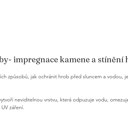
oby- impregnace kamene a stínění
ích způsobů, jak ochránit hrob před sluncem a vodou, je
vytvoří neviditelnou vrstvu, která odpuzuje vodu, omezuj
v UV záření.