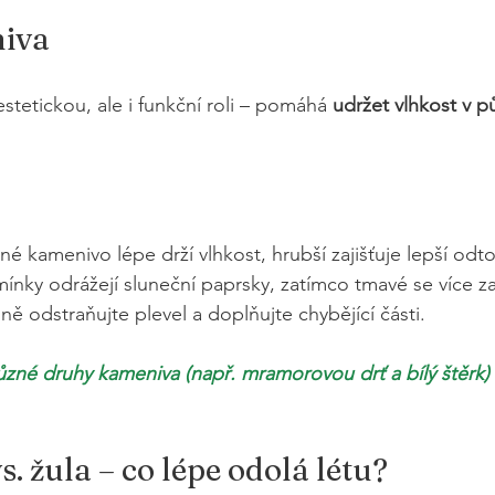
iva
tetickou, ale i funkční roli – pomáhá 
udržet vlhkost v 
né kamenivo lépe drží vlhkost, hrubší zajišťuje lepší odt
mínky odrážejí sluneční paprsky, zatímco tmavé se více zah
lně odstraňujte plevel a doplňujte chybějící části.
zné druhy kameniva (např. mramorovou drť a bílý štěrk) 
. žula – co lépe odolá létu?