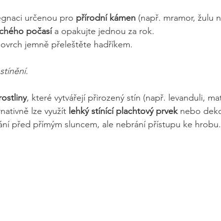
egnaci určenou pro 
přírodní kámen
 (např. mramor, žulu 
uchého počasí
 a opakujte jednou za rok.
ovrch jemně přeleštěte hadříkem.
stínění. 
rostliny
, které vytvářejí přirozený stín (např. levanduli, m
ativně lze využít 
lehký stínící plachtový prvek
 nebo deko
rání před přímým sluncem, ale nebrání přístupu ke hrobu.