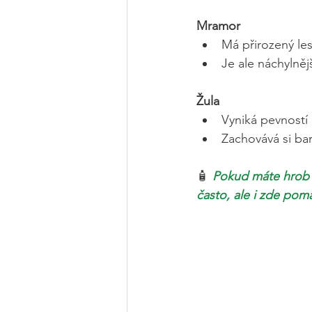
Mramor
Má přirozený les
Je ale náchylněj
Žula
Vyniká pevností 
Zachovává si bar
🧴 
Pokud máte hrob z
často, ale i zde pom