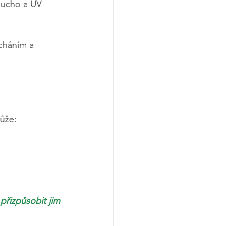
 sucho a UV 
cháním a 
může:
přizpůsobit jim 