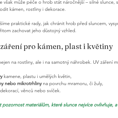
se však může péče o hrob stát náročnější – silné slunce,
dit kámen, rostliny i dekorace.
šíme praktické rady, jak chránit hrob před sluncem, vysy
přitom zachovat jeho důstojný vzhled.
 záření pro kámen, plast i květiny
nejen na rostliny, ale i na samotný náhrobek. UV záření 
vy
 kamene, plastu i umělých květin,
ny nebo mikrotrhliny
 na povrchu mramoru, či žuly,
 dekorací, věnců nebo svíček.
t pozornost materiálům, které slunce nejvíce ovlivňuje, a 