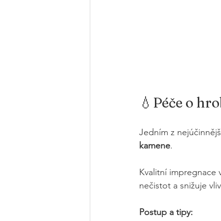
💧Péče o hr
Jedním z nejúčinnějš
kamene
.
Kvalitní impregnace 
nečistot a snižuje vli
Postup a tipy: