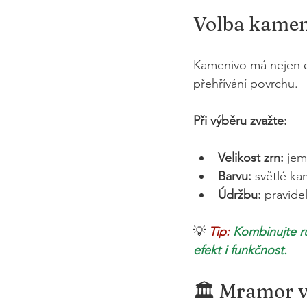
Volba kamen
Kamenivo má nejen es
přehřívání povrchu.
Při výběru zvažte:
Velikost zrn:
 jem
Barvu:
 světlé ka
Údržbu:
 pravide
💡 
Tip:
Kombinujte rů
efekt i funkčnost.
🏛️ Mramor vs