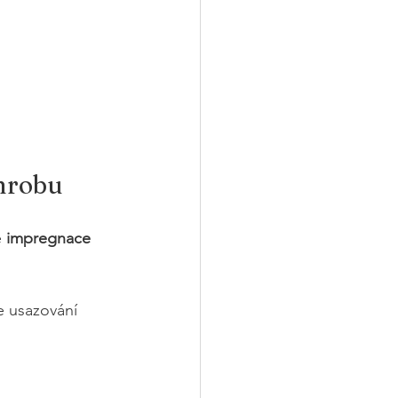
 hrobu
 
impregnace 
e usazování 