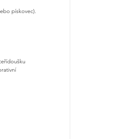
nebo pískovec).
ateřídoušku 
rativní 