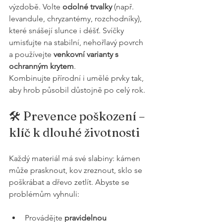
výzdobě. Volte 
odolné trvalky
 (např. 
levandule, chryzantémy, rozchodníky), 
které snášejí slunce i déšť. Svíčky 
umisťujte na stabilní, nehořlavý povrch 
a používejte 
venkovní varianty s 
ochranným krytem
.
Kombinujte přírodní i umělé prvky tak, 
aby hrob působil důstojně po celý rok.
🛠️ Prevence poškození – 
klíč k dlouhé životnosti
Každý materiál má své slabiny: kámen 
může prasknout, kov zreznout, sklo se 
poškrábat a dřevo zetlít. Abyste se 
problémům vyhnuli:
Provádějte 
pravidelnou 