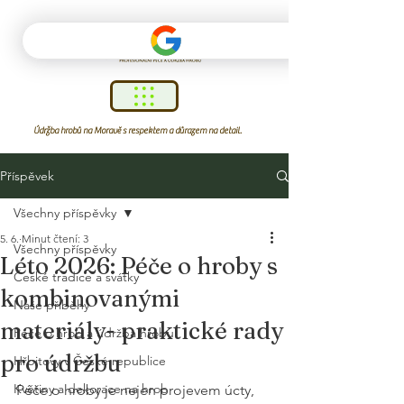
Údržba hrobů na Moravě s respektem a důrazem na detail.
Příspěvek
Všechny příspěvky
5. 6.
Minut čtení: 3
Všechny příspěvky
Léto 2026: Péče o hroby s
České tradice a svátky
kombinovanými
Naše příběhy
materiály- praktické rady
Péče o hrob a údržba hrobu
pro údržbu
Hřbitovy v České republice
Květiny a dekorace na hrob
Péče o hroby je nejen projevem úcty, 