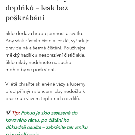
doplňků – lesk bez 
poškrábání
Sklo dodává hrobu jemnost a světlo. 
Aby však zůstalo čisté a lesklé, vyžaduje 
pravidelné a šetrné čištění. Používejte 
měkký hadřík
 a 
neabrazivní čistič skla
. 
Sklo nikdy nedrhněte na sucho – 
mohlo by se poškrábat.
V létě chraňte skleněné vázy a lucerny 
před přímým sluncem, aby nedošlo k 
prasknutí vlivem teplotních rozdílů.
💡
 Tip: 
Pokud je sklo zasazené do 
kovového rámu, po čištění ho 
důkladně osušte – zabráníte tak vzniku 
rzi v okolí spoje.