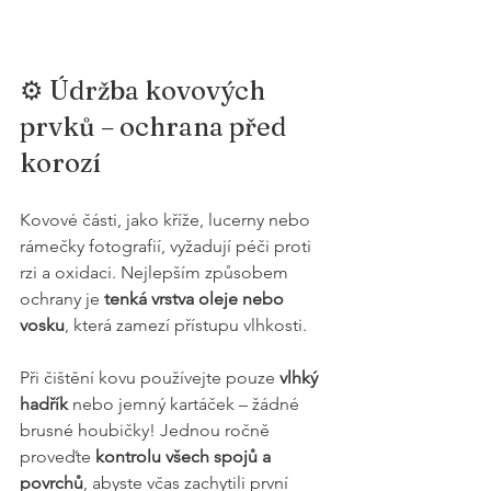
⚙️ Údržba kovových 
prvků – ochrana před 
korozí
Kovové části, jako kříže, lucerny nebo 
rámečky fotografií, vyžadují péči proti 
rzi a oxidaci. Nejlepším způsobem 
ochrany je 
tenká vrstva oleje nebo 
vosku
, která zamezí přístupu vlhkosti.
Při čištění kovu používejte pouze 
vlhký 
hadřík
 nebo jemný kartáček – žádné 
brusné houbičky! Jednou ročně 
proveďte 
kontrolu všech spojů a 
povrchů
, abyste včas zachytili první 