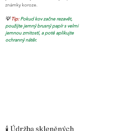
známky koroze.
💡 
Tip: 
Pokud kov začne rezavět, 
použijte jemný brusný papír s velmi 
jemnou zrnitostí, a poté aplikujte 
ochranný nátěr.
🕯️ Údržba skleněných 