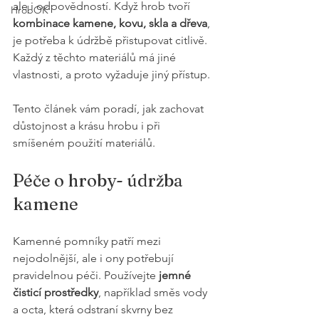
ale i odpovědností. Když hrob tvoří 
HrobOK
kombinace kamene, kovu, skla a dřeva
, 
je potřeba k údržbě přistupovat citlivě. 
Každý z těchto materiálů má jiné 
vlastnosti, a proto vyžaduje jiný přístup. 
Tento článek vám poradí, jak zachovat 
důstojnost a krásu hrobu i při 
smíšeném použití materiálů.
Péče o hroby- údržba 
kamene 
Kamenné pomníky patří mezi 
nejodolnější, ale i ony potřebují 
pravidelnou péči. Používejte 
jemné 
čisticí prostředky
, například směs vody 
a octa, která odstraní skvrny bez 