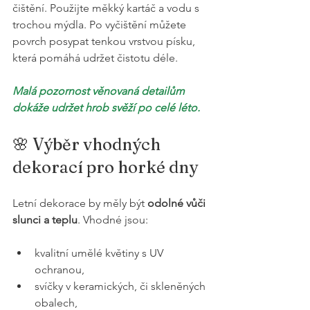
čištění. Použijte měkký kartáč a vodu s 
trochou mýdla. Po vyčištění můžete 
povrch posypat tenkou vrstvou písku, 
která pomáhá udržet čistotu déle.
Malá pozornost věnovaná detailům 
dokáže udržet hrob svěží po celé léto.
🌸 Výběr vhodných 
dekorací pro horké dny
Letní dekorace by měly být 
odolné vůči 
slunci a teplu
. Vhodné jsou:
kvalitní umělé květiny s UV 
ochranou,
svíčky v keramických, či skleněných 
obalech,