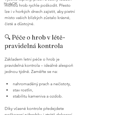
HrobOK
mohou hrob rychle poškodit. Přesto 
lze i v horkých dnech zajistit, aby pietní 
místo vašich blízkých zůstalo krásné, 
čisté a důstojné.
🔍 Péče o hrob v létě- 
pravidelná kontrola 
Základem letní péče o hrob je 
pravidelná kontrola – ideálně alespoň 
jednou týdně. Zaměřte se na:
nahromaděný prach a nečistoty,
stav rostlin,
stabilitu kameniva a ozdob.
Díky včasné kontrole předejdete 
poškození náhrobku i ztrátě dekorací 