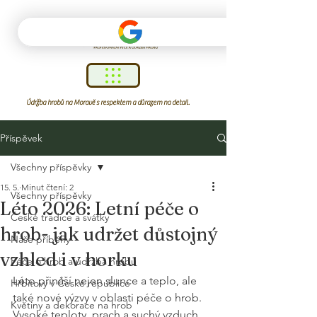
Údržba hrobů na Moravě s respektem a důrazem na detail.
Příspěvek
Všechny příspěvky
15. 5.
Minut čtení: 2
Všechny příspěvky
Léto 2026: Letní péče o
České tradice a svátky
hrob- jak udržet důstojný
Naše příběhy
vzhled i v horku
Péče o hrob a údržba hrobu
Léto přináší nejen slunce a teplo, ale 
Hřbitovy v České republice
také nové výzvy v oblasti péče o hrob. 
Květiny a dekorace na hrob
Vysoké teploty, prach a suchý vzduch 