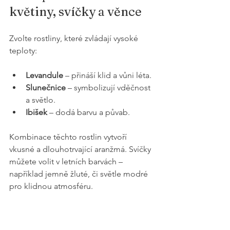
květiny, svíčky a věnce
Zvolte rostliny, které zvládají vysoké 
teploty:
Levandule
 – přináší klid a vůni léta.
Slunečnice
 – symbolizují vděčnost 
a světlo.
Ibišek
 – dodá barvu a půvab.
Kombinace těchto rostlin vytvoří 
vkusné a dlouhotrvající aranžmá. Svíčky 
můžete volit v letních barvách – 
například jemně žluté, či světle modré 
pro klidnou atmosféru.