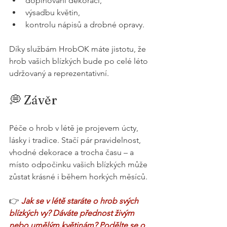
doplňování dekorací,
výsadbu květin,
kontrolu nápisů a drobné opravy.
Díky službám HrobOK máte jistotu, že 
hrob vašich blízkých bude po celé léto 
udržovaný a reprezentativní.
💭 Závěr
Péče o hrob v létě je projevem úcty, 
lásky i tradice. Stačí pár pravidelnost, 
vhodné dekorace a trocha času – a 
místo odpočinku vašich blízkých může 
zůstat krásné i během horkých měsíců.
👉 
Jak se v létě staráte o hrob svých 
blízkých vy? Dáváte přednost živým 
nebo umělým květinám? Podělte se o 