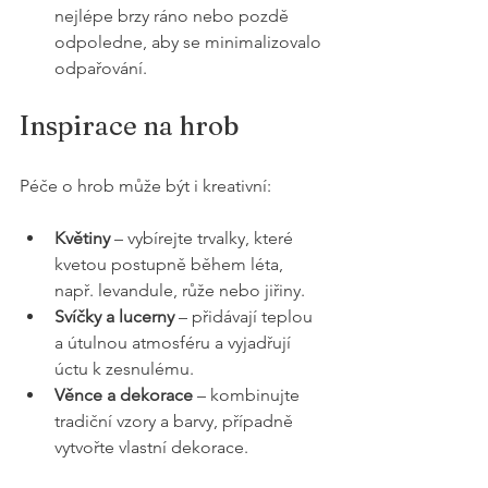
nejlépe brzy ráno nebo pozdě 
odpoledne, aby se minimalizovalo 
odpařování.
Inspirace na hrob
Péče o hrob může být i kreativní:
Květiny
 – vybírejte trvalky, které 
kvetou postupně během léta, 
např. levandule, růže nebo jiřiny.
Svíčky a lucerny
 – přidávají teplou 
a útulnou atmosféru a vyjadřují 
úctu k zesnulému.
Věnce a dekorace
 – kombinujte 
tradiční vzory a barvy, případně 
vytvořte vlastní dekorace.