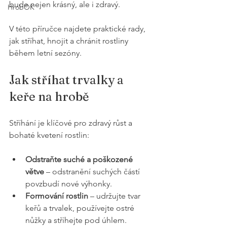
bude nejen krásný, ale i zdravý. 
HrobOK
V této příručce najdete praktické rady, 
jak stříhat, hnojit a chránit rostliny 
během letní sezóny.
Jak stříhat trvalky a 
keře na hrobě
Stříhání je klíčové pro zdravý růst a 
bohaté kvetení rostlin:
Odstraňte suché a poškozené 
větve
 – odstranění suchých částí 
povzbudí nové výhonky.
Formování rostlin
 – udržujte tvar 
keřů a trvalek, používejte ostré 
nůžky a stříhejte pod úhlem.