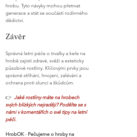
hrobu. Tyto návyky mohou přetrvat 
generace a stát se součástí rodinného 
dědictví.
Závěr
Správná letní péče o trvalky a keře na 
hrobě zajistí zdravé, svěží a esteticky 
působivé rostliny. Klíčovými prvky jsou 
správné stříhání, hnojení, zalévání a 
ochrana proti slunci a škůdcům.
👉 
 Jaké rostliny máte na hrobech 
svých blízkých nejraději? Podělte se s 
námi v komentářích o své tipy na letní 
péči.
HrobOK 
- 
Pečujeme o hroby na 