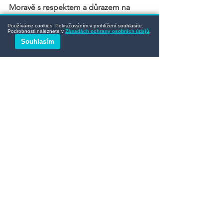
Moravě s respektem a důrazem na 
detail.
Používáme cookies. Pokračováním v prohlížení souhlasíte.
Podrobnosti naleznete v
Zásadách ochrany osobních údajů
.
Souhlasím
Pro více informací o naší práci navštivte 
www.hrobok.cz/služby
Objednat údržbu hrobu
Služby profesionální údržby hrobů 
poskytujeme v regionu Moravy: hřbitov 
Ostrava, hřbitov Nový Jičín, hřbitov 
Olomouc, hřbitov Frýdek-Místek, 
hřbitov Zlín a okolí. Ať už potřebujete 
letní údržbu, čištění hrobu nebo 
dekorace, vždy zajistíme důstojný 
vzhled hrobu.
HrobOK
letní péče o hrob
dekorace hrobů
péče o květiny na hrobě
keře na hrobě