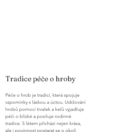
Tradice péče o hroby
Péče o hrob je tradicí, která spojuje 
vzpomínky s láskou a úctou. Udržování 
hrobů pomocí trvalek a keřů vyjadřuje 
péči o blízké a posiluje rodinné 
tradice. S létem přichází nejen krása, 
ale i povinnost postarat se o okolí 