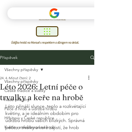
Údržba hrobů na Moravě s respektem a důrazem na detail.
Příspěvek
Všechny příspěvky
24. 4.
Minut čtení: 2
Všechny příspěvky
Léto 2026: Letní péče o
České tradice a svátky
trvalky a keře na hrobě
Naše příběhy
Léto přináší slunce, teplo a rozkvétající 
Péče o hrob a údržba hrobu
květiny, a je ideálním obdobím pro 
Hřbitovy v České republice
údržbu hrobů vašich blízkých. Správná 
Květiny a dekorace na hrob
péče o trvalky a keře zajistí, že hrob 