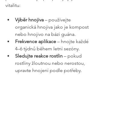
vitalitu:
Výběr hnojiva
 – používejte 
organická hnojiva jako je kompost 
nebo hnojivo na bázi guána.
Frekvence aplikace
 – hnojte každé 
4–6 týdnů během letní sezóny.
Sledujte reakce rostlin
 – pokud 
rostliny žloutnou nebo nerostou, 
upravte hnojení podle potřeby.