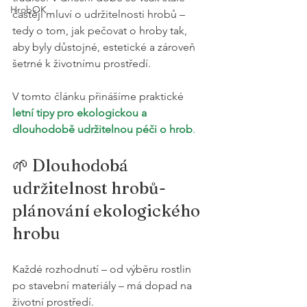
HrobOK
častěji mluví o udržitelnosti hrobů – 
tedy o tom, jak pečovat o hroby tak, 
aby byly důstojné, estetické a zároveň 
šetrné k životnímu prostředí. 
V tomto článku přinášíme praktické 
letní tipy pro ekologickou a 
dlouhodobě udržitelnou péči o hrob
.
🌱 Dlouhodobá 
udržitelnost hrobů- 
plánování ekologického 
hrobu
Každé rozhodnutí – od výběru rostlin 
po stavební materiály – má dopad na 
životní prostředí.