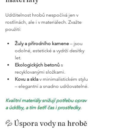
Udržitelnost hrobů nespočívá jen v 
rostlinách, ale i v materiálech. Zvažte 
použití:
Žuly a přírodního kamene
 – jsou 
odolné, estetické a vydrží desítky 
let.
Ekologických betonů
 s 
recyklovanými složkami.
Kovu a skla
 v minimalistickém stylu 
– elegantní a snadno udržovatelné.
Kvalitní materiály snižují potřebu oprav 
a údržby, a tím šetří čas i prostředky.
💦 Úspora vody na hrobě