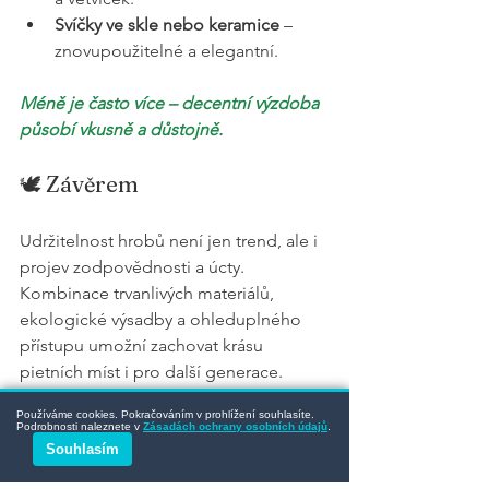
Svíčky ve skle nebo keramice
 – 
znovupoužitelné a elegantní.
Méně je často více – decentní výzdoba 
působí vkusně a důstojně.
🕊️ Závěrem
Udržitelnost hrobů není jen trend, ale i 
projev zodpovědnosti a úcty. 
Kombinace trvanlivých materiálů, 
ekologické výsadby a ohleduplného 
přístupu umožní zachovat krásu 
pietních míst i pro další generace.
Používáme cookies. Pokračováním v prohlížení souhlasíte.
Letní péče se tak může stát nejen 
Podrobnosti naleznete v
Zásadách ochrany osobních údajů
.
povinností, ale i smysluplnou součástí 
Souhlasím
tradice přinášející vnitřní klid.