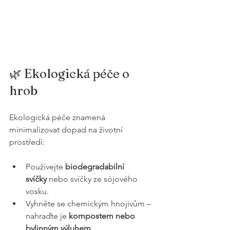
🌿 Ekologická péče o 
hrob
Ekologická péče znamená 
minimalizovat dopad na životní 
prostředí:
Používejte 
biodegradabilní 
svíčky
 nebo svíčky ze sójového 
vosku.
Vyhněte se chemickým hnojivům – 
nahraďte je 
kompostem nebo 
bylinným výluhem
.