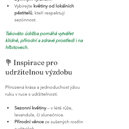
Vybírejte 
květiny od lokálních 
pěstitelů
, kteří respektují 
sezónnost.
Takováto údržba pomáhá vytvářet 
klidné, přírodní a zdravé prostředí i na 
hřbitovech.
💐 Inspirace pro 
udržitelnou výzdobu
Přirozená krása a jednoduchost jdou 
ruku v ruce s udržitelností.
Sezonní květiny
 – v létě růže, 
levandule, či slunečnice.
Přírodní věnce
 ze sušených rostlin 
a větviček.