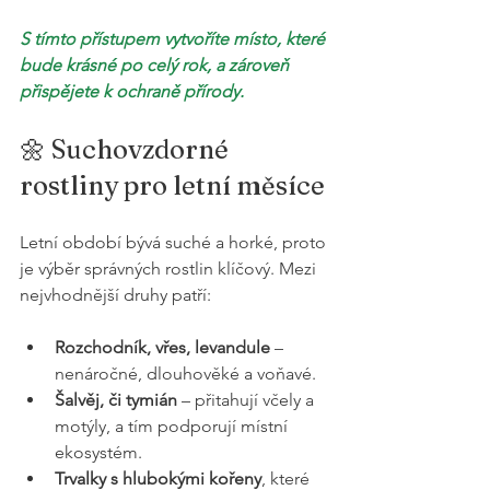
S tímto přístupem vytvoříte místo, které 
bude krásné po celý rok, a zároveň 
přispějete k ochraně přírody.
🌼 Suchovzdorné 
rostliny pro letní měsíce
Letní období bývá suché a horké, proto 
je výběr správných rostlin klíčový. Mezi 
nejvhodnější druhy patří:
Rozchodník, vřes, levandule
 – 
nenáročné, dlouhověké a voňavé.
Šalvěj, či tymián
 – přitahují včely a 
motýly, a tím podporují místní 
ekosystém.
Trvalky s hlubokými kořeny
, které 