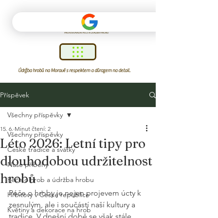
Údržba hrobů na Moravě s respektem a důrazem na detail.
Příspěvek
Všechny příspěvky
15. 6.
Minut čtení: 2
Všechny příspěvky
Léto 2026: Letní tipy pro
České tradice a svátky
dlouhodobou udržitelnost
Naše příběhy
hrobů
Péče o hrob a údržba hrobu
Péče o hroby je nejen projevem úcty k 
Hřbitovy v České republice
zesnulým, ale i součástí naší kultury a 
Květiny a dekorace na hrob
tradice. V dnešní době se však stále 