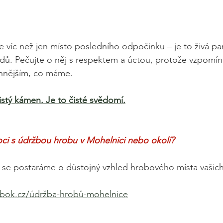
e víc než jen místo posledního odpočinku – je to živá pam
dů. Pečujte o něj s respektem a úctou, protože vzpomín
ennějším, co máme.
čistý kámen. Je to čisté svědomí.
ci s údržbou hrobu v Mohelnici nebo okolí?
 se postaráme o důstojný vzhled hrobového místa vašich
bok.cz/údržba-hrobů-mohelnice