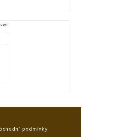
cení
orie hřbitova v Zábřehu
bchodní podmínky