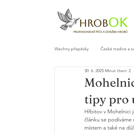
Všechny příspěvky
České tradice a s
30. 6. 2025
Minut čtení: 2
Květiny a dekorace na hrob
H
Mohelnic
tipy pro
Hřbitov v Mohelnici 
článku se podíváme n
místem a také na důl