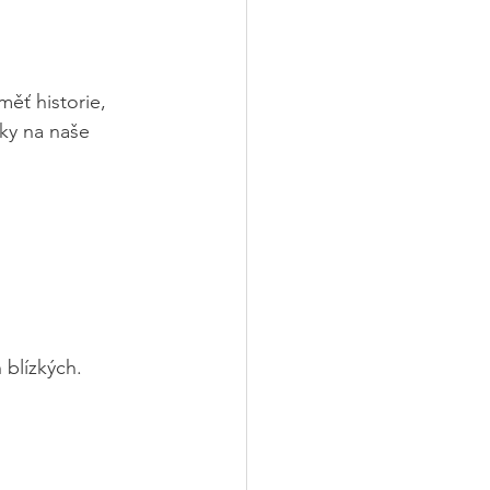
ěť historie, 
ky na naše 
 blízkých.