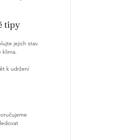
 tipy
ujte jejich stav.
é klima.
ět k udržení 
poručujeme 
ledovat 