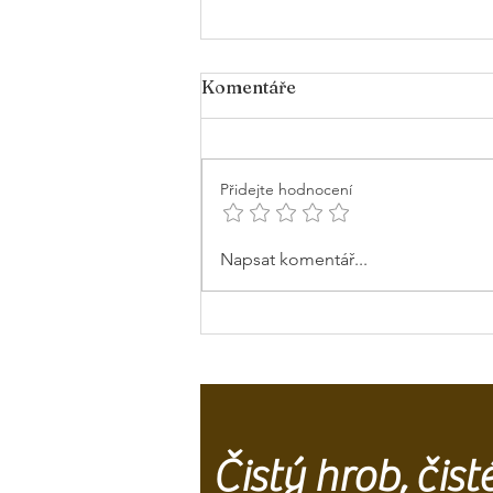
Komentáře
Přidejte hodnocení
Olomouc: Historie
Napsat komentář...
hřbitova, tradice květin a
péče o hroby
Čistý hrob, čis