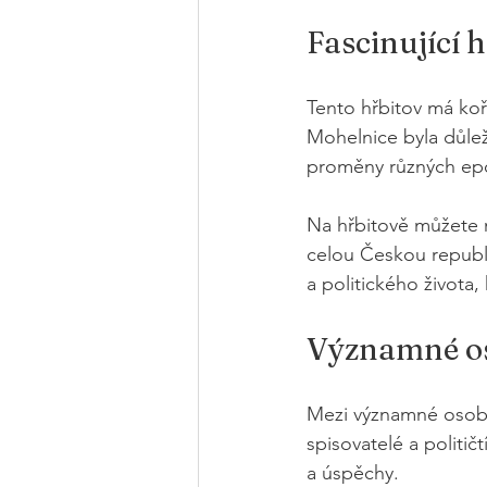
Fascinující h
Tento hřbitov má koř
Mohelnice byla důle
proměny různých epoc
Na hřbitově můžete na
celou Českou republ
a politického života,
Významné oso
Mezi významné osobno
spisovatelé a političt
a úspěchy.