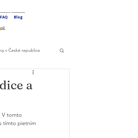
FAQ
Blog
il.
vy v České republice
dice a
  V tomto 
s tímto pietním 