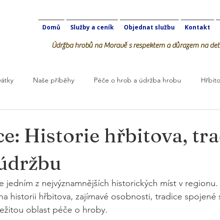
Domů
Služby a ceník
Objednat službu
Kontakt
Údržba hrobů na Moravě s respektem a důrazem na deta
vátky
Naše příběhy
Péče o hrob a údržba hrobu
Hřbito
robOK
e: Historie hřbitova, tra
 údržbu
je jedním z nejvýznamnějších historických míst v regionu.
a historii hřbitova, zajímavé osobnosti, tradice spojené 
ežitou oblast péče o hroby.