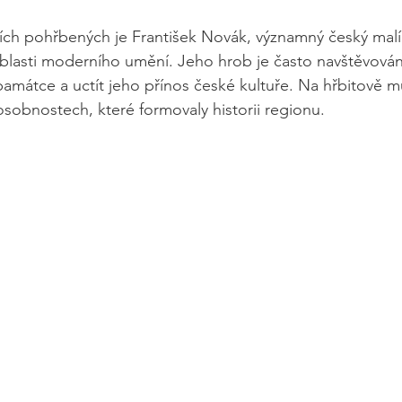
ch pohřbených je František Novák, významný český malíř,
blasti moderního umění. Jeho hrob je často navštěvován l
památce a uctít jeho přínos české kultuře. Na hřbitově mů
osobnostech, které formovaly historii regionu.