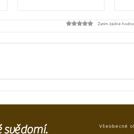
Hodnoceno 0 z 5 hvězdiček.
Zatím žádné hodno
Hist
Prostějov- historie a
architektura hřbitova
té svědomí.
Všeobecné o