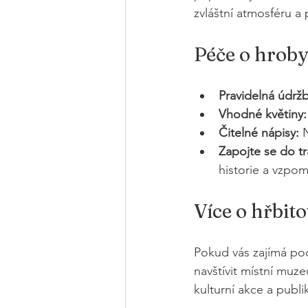
zvláštní atmosféru a
Péče o hroby
Pravidelná údržb
Vhodné květiny:
Čitelné nápisy:
 
Zapojte se do tr
historie a vzpom
Více o hřbit
Pokud vás zajímá pod
navštívit místní muz
kulturní akce a publik