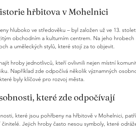
istorie hřbitova v Mohelnici
eny hluboko ve středověku – byl založen už ve 13. století
žitým obchodním a kulturním centrem. Na jeho hrobech 
h a uměleckých stylů, které stojí za to objevit.
jít hroby jednotlivců, kteří ovlivnili nejen místní komunit
iku. Například zde odpočívá několik významných osobnos
 které byly klíčové pro rozvoj města.
bnosti, které zde odpočívají
sti, které jsou pohřbeny na hřbitově v Mohelnici, patří
í činitelé. Jejich hroby často nesou symboly, které odrážej