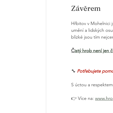
Závěrem
Hřbitov v Mohelnici j
umění a lidských osu
blízké jsou tím nejc
Č
istý hrob není jen 
🔧
Potřebujete pomo
S úctou a respektem
👉 Více na: 
www.hro