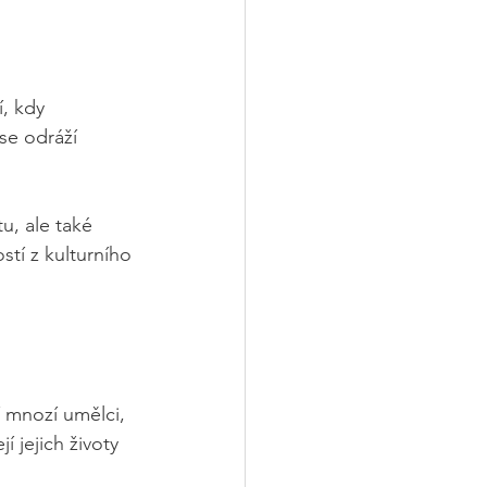
, kdy 
se odráží 
u, ale také 
tí z kulturního 
 mnozí umělci, 
í jejich životy 