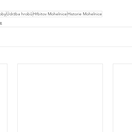
oby
Údržba hrobů
Hřbitov Mohelnice
Historie Mohelnice
ce