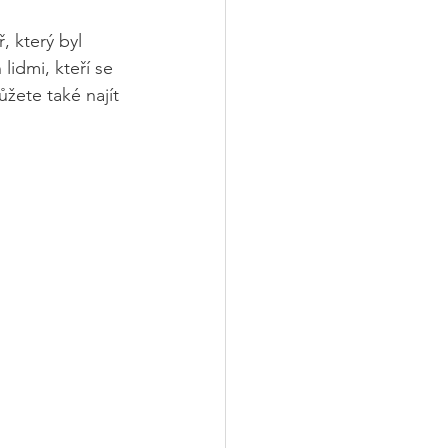
 který byl 
idmi, kteří se 
žete také najít 