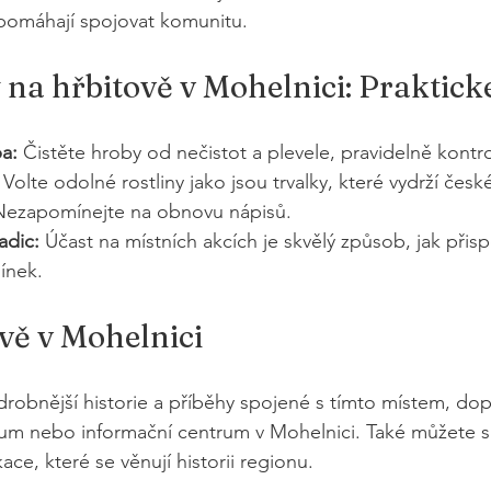
 pomáhají spojovat komunitu.
 na hřbitově v Mohelnici: Praktické
a:
 Čistěte hroby od nečistot a plevele, pravidelně kontrol
 Volte odolné rostliny jako jsou trvalky, které vydrží česk
Nezapomínejte na obnovu nápisů.
adic:
 Účast na místních akcích je skvělý způsob, jak přisp
ínek.
ově v Mohelnici
robnější historie a příběhy spojené s tímto místem, do
eum nebo informační centrum v Mohelnici. Také můžete s
ace, které se věnují historii regionu.