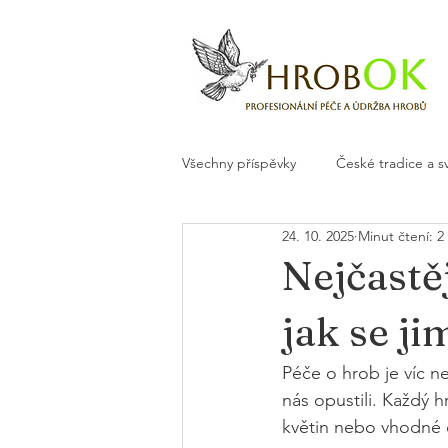
Všechny příspěvky
České tradice a s
24. 10. 2025
Minut čtení: 2
Květiny a dekorace na hrob
H
Nejčastě
jak se ji
Péče o hrob je víc ne
nás opustili. Každý h
květin nebo vhodné o