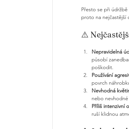
Přesto se při údržbě
proto na nejčastější 
⚠️ Nejčastěj
Nepravidelná úd
působí zanedban
poškodit.
Používání agresi
povrch náhrobku
Nevhodná květi
nebo nevhodné 
Příliš intenzivní 
ruší klidnou atm