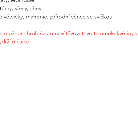
áty, levandule
témy, vřesy, jiřiny
né větvičky, mahonie, přírodní věnce se svíčkou
možnost hrob často navštěvovat, volte umělé květiny vyš
ydrží měsíce.