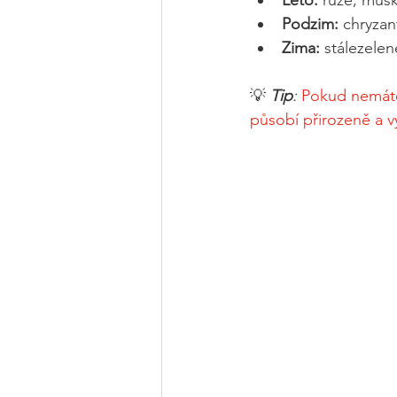
Léto:
 růže, mušk
Podzim:
 chryzan
Zima:
 stálezele
💡 
Tip
:
Pokud nemáte 
působí přirozeně a v