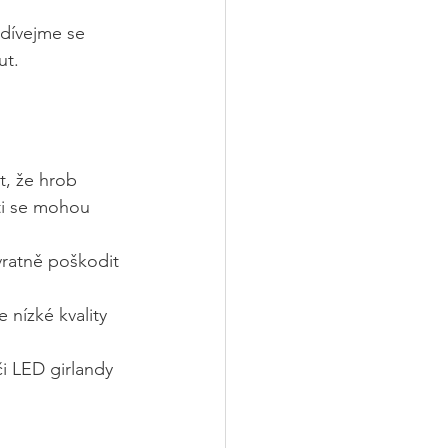
odívejme se 
ut.
, že hrob 
ti se mohou 
ratně poškodit 
 nízké kvality 
či LED girlandy 