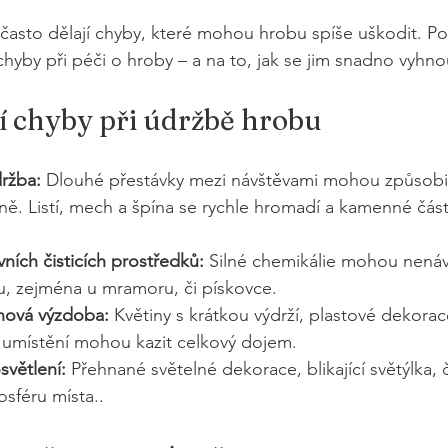
 často dělají chyby, které mohou hrobu spíše uškodit. P
chyby při péči o hroby – a na to, jak se jim snadno vyhno
ší chyby při údržbě hrobu
ržba: 
Dlouhé přestávky mezi návštěvami mohou způsobit
ě. Listí, mech a špína se rychle hromadí a kamenné čás
vních čisticích prostředků: 
Silné chemikálie mohou nenáv
, zejména u mramoru, či pískovce.
nová výzdoba: 
Květiny s krátkou výdrží, plastové dekorace
umístění mohou kazit celkový dojem.
osvětlení: 
Přehnané světelné dekorace, blikající světýlka, 
osféru místa..