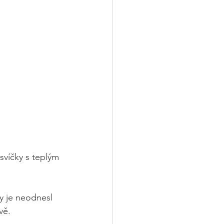
svíčky s teplým 
y je neodnesl 
vě.