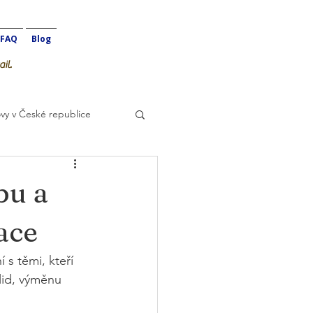
FAQ
Blog
il.
vy v České republice
bu a
ace
 s těmi, kteří 
lid, výměnu 