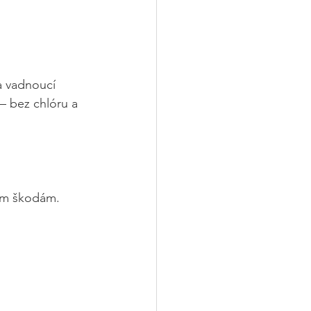
a vadnoucí 
– bez chlóru a 
ším škodám.