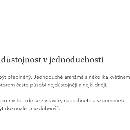
: důstojnost v jednoduchosti
být přeplněný. Jednoduché aranžmá s několika květinami
torem často působí nejdůstojněji a nejklidněji.
ako místo, kde se zastavíte, nadechnete a vzpomenete –
 být dokonale „nazdobený“.