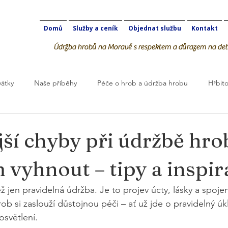
Domů
Služby a ceník
Objednat službu
Kontakt
Údržba hrobů na Moravě s respektem a důrazem na deta
vátky
Naše příběhy
Péče o hrob a údržba hrobu
Hřbito
robOK
jší chyby při údržbě hro
m vyhnout – tipy a inspir
ž jen pravidelná údržba. Je to projev úcty, lásky a spojení
rob si zaslouží důstojnou péči – ať už jde o pravidelný úk
světlení.