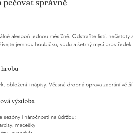
b pečovat správně
álně alespoň jednou měsíčně. Odstraňte listí, nečistoty 
užívejte jemnou houbičku, vodu a šetrný mycí prostředek 
u hrobu
k, obložení i nápisy. Včasná drobná oprava zabrání vět
nová výzdoba
e sezóny i náročnosti na údržbu:
narcisy, macešky