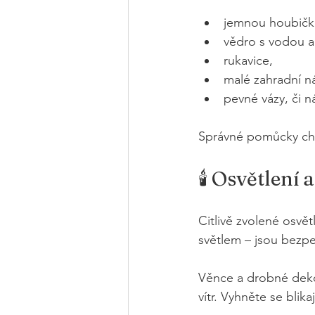
jemnou houbičk
vědro s vodou a 
rukavice,
malé zahradní ná
pevné vázy, či n
Správné pomůcky chrán
🕯 Osvětlení 
Citlivě zvolené osvě
světlem – jsou bezpe
Věnce a drobné dekor
vítr. Vyhněte se bli