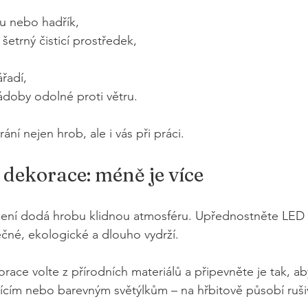
u nebo hadřík,
šetrný čisticí prostředek,
řadí,
ádoby odolné proti větru.
í nejen hrob, ale i vás při práci.
a dekorace: méně je více
tlení dodá hrobu klidnou atmosféru. Upřednostněte LED 
čné, ekologické a dlouho vydrží.
ace volte z přírodních materiálů a připevněte je tak, ab
kajícím nebo barevným světýlkům – na hřbitově působí ruši