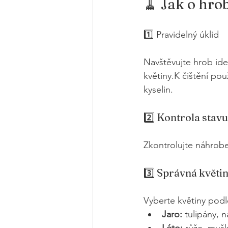
🧹 Jak o hro
1️⃣ Pravidelný úklid
Navštěvujte hrob ide
květiny.K čištění po
kyselin.
2️⃣ Kontrola stav
Zkontrolujte náhrobe
3️⃣ Správná květi
Vyberte květiny podl
Jaro:
 tulipány, 