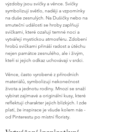
výzdoby jsou svíčky a věnce. Svíčky 
symbolizují světlo, naději a vzpomínky 
na duše zesnulých. Na Dušičky nebo na 
smuteční události se hroby zaplňují 
svíčkami, které ozařují temné noci a 
vytvářejí mystickou atmosféru. Zdobení 
hrobů svíčkami přináší radost a útěchu 
nejen památce zesnulého, ale i živým, 
kteří si jejich odkaz uchovávají v srdci.
Věnce, často vyrobené z přírodních 
materiálů, symbolizují nekonečnost 
života a jednotu rodiny. Mnozí se snaží 
vybírat zajímavé a originální kusy, které 
reflektují charakter jejich blízkých. I zde 
platí, že inspirace je všude kolem nás - 
od Pinterestu po místní floristy.