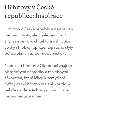
Hřbitovy v České 
republice: Inspirace
Hřbitovy v České republice nejsou jen 
pietními místy, ale i galeriemi pod 
širým nebem. Architektura náhrobků, 
sochy i hrobky reprezentují různé styly – 
od barokních až po modernistické.
Například hřbitov v Olomouci zaujme 
historickými náhrobky a malebnými 
zákoutími, která lákají k zamyšlení. 
Každý český hřbitov má své kouzlo – 
někde najdete tichou pokoru, jinde 
monumentální umění.