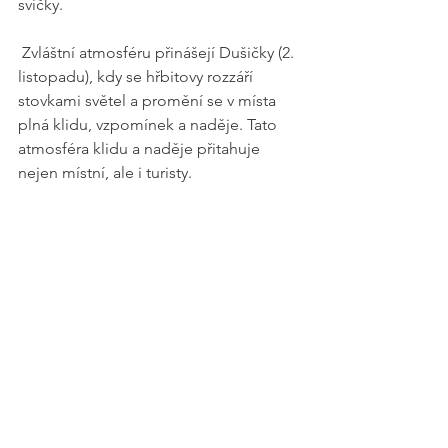
svíčky.
 Zvláštní atmosféru přinášejí Dušičky (2. 
listopadu), kdy se hřbitovy rozzáří 
stovkami světel a promění se v místa 
plná klidu, vzpomínek a naděje. Tato 
atmosféra klidu a naděje přitahuje 
nejen místní, ale i turisty.