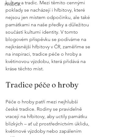
kultury a tradic. Mezi těmito cennými 
HrobOK
poklady se nacházejí i hřbitovy, které 
nejsou jen místem odpočinku, ale také 
památkami na naše předky a důležitou 
součástí kulturní identity. V tomto 
blogovém příspěvku se podíváme na 
nejkrásnější hřbitovy v ČR, zaměříme se 
na inspiraci, tradice péče o hroby a 
květinovou výzdobu, která přidává na 
kráse těchto míst.
Tradice péče o hroby
Péče o hroby patří mezi nejhlubší 
české tradice. Rodiny se pravidelně 
vracejí na hřbitovy, aby uctily památku 
blízkých – ať už prostřednictvím úklidu, 
květinové výzdoby nebo zapálením 