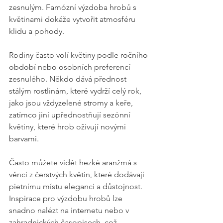
zesnulým. Famózní výzdoba hrobů s 
květinami dokáže vytvořit atmosféru 
klidu a pohody.
Rodiny často volí květiny podle ročního 
období nebo osobních preferencí 
zesnulého. Někdo dává přednost 
stálým rostlinám, které vydrží celý rok, 
jako jsou vždyzelené stromy a keře, 
zatímco jiní upřednostňují sezónní 
květiny, které hrob oživují novými 
barvami.
Často můžete vidět hezké aranžmá s 
věnci z čerstvých květin, které dodávají 
pietnímu místu eleganci a důstojnost. 
Inspirace pro výzdobu hrobů lze 
snadno nalézt na internetu nebo v 
zahradnických časopisech, což 