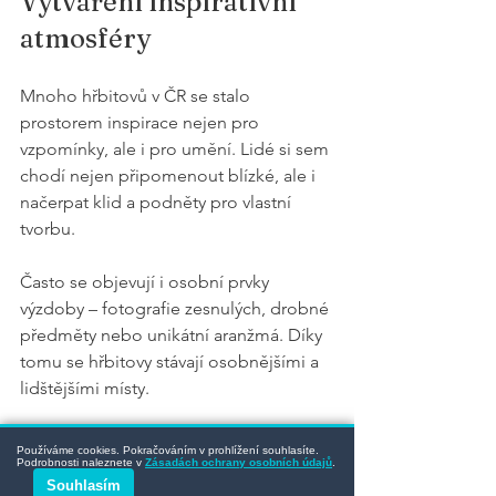
Vytváření inspirativní 
atmosféry
Mnoho hřbitovů v ČR se stalo 
prostorem inspirace nejen pro 
vzpomínky, ale i pro umění. Lidé si sem 
chodí nejen připomenout blízké, ale i 
načerpat klid a podněty pro vlastní 
tvorbu.
Často se objevují i osobní prvky 
výzdoby – fotografie zesnulých, drobné 
předměty nebo unikátní aranžmá. Díky 
tomu se hřbitovy stávají osobnějšími a 
lidštějšími místy.
Závěr: Tradice, která 
Používáme cookies. Pokračováním v prohlížení souhlasíte.
Podrobnosti naleznete v
Zásadách ochrany osobních údajů
.
spojuje generace
Souhlasím