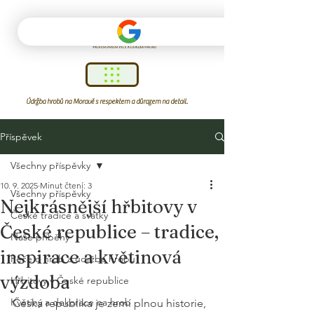
Údržba hrobů na Moravě s respektem a důrazem na detail.
Příspěvek
Všechny příspěvky
10. 9. 2025
Minut čtení: 3
Všechny příspěvky
Nejkrásnější hřbitovy v
České tradice a svátky
České republice – tradice,
Naše příběhy
inspirace a květinová
Péče o hrob a údržba hrobu
výzdoba
Hřbitovy v České republice
Květiny a dekorace na hrob
Česká republika je zemí plnou historie, 