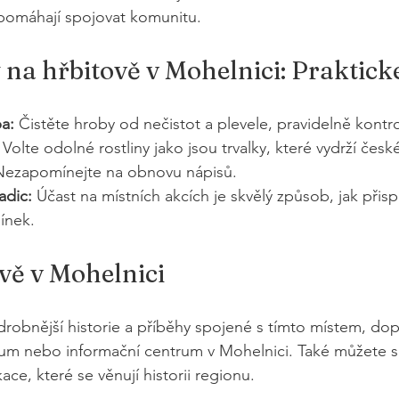
 pomáhají spojovat komunitu.
 na hřbitově v Mohelnici: Praktické
a:
 Čistěte hroby od nečistot a plevele, pravidelně kontrol
 Volte odolné rostliny jako jsou trvalky, které vydrží česk
Nezapomínejte na obnovu nápisů.
adic:
 Účast na místních akcích je skvělý způsob, jak přisp
ínek.
ově v Mohelnici
robnější historie a příběhy spojené s tímto místem, do
eum nebo informační centrum v Mohelnici. Také můžete s
ace, které se věnují historii regionu.