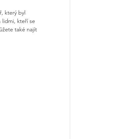
 který byl 
idmi, kteří se 
žete také najít 