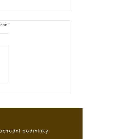
cení
orie hřbitova v Zábřehu
bchodní podmínky