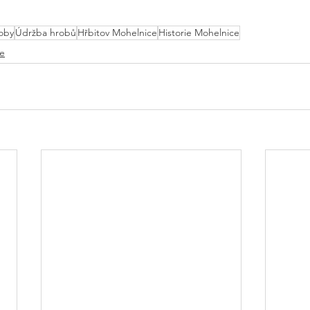
oby
Údržba hrobů
Hřbitov Mohelnice
Historie Mohelnice
ce