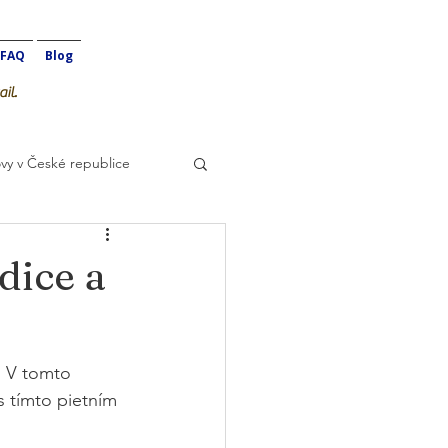
FAQ
Blog
il.
vy v České republice
dice a
  V tomto 
s tímto pietním 