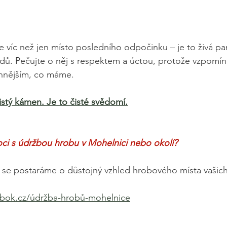
e víc než jen místo posledního odpočinku – je to živá pam
dů. Pečujte o něj s respektem a úctou, protože vzpomín
ennějším, co máme.
čistý kámen. Je to čisté svědomí.
ci s údržbou hrobu v Mohelnici nebo okolí?
 se postaráme o důstojný vzhled hrobového místa vašich
bok.cz/údržba-hrobů-mohelnice