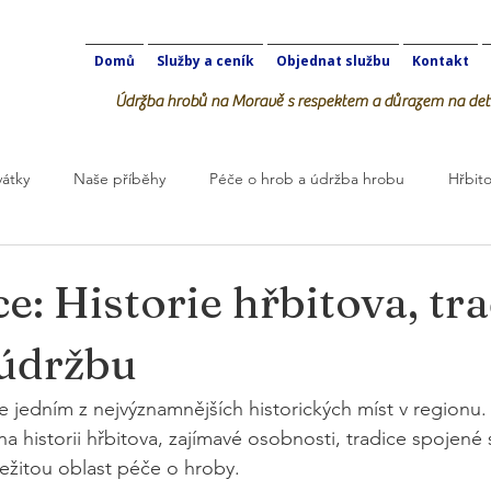
Domů
Služby a ceník
Objednat službu
Kontakt
Údržba hrobů na Moravě s respektem a důrazem na deta
vátky
Naše příběhy
Péče o hrob a údržba hrobu
Hřbito
robOK
e: Historie hřbitova, tra
 údržbu
je jedním z nejvýznamnějších historických míst v regionu.
a historii hřbitova, zajímavé osobnosti, tradice spojené 
ežitou oblast péče o hroby.