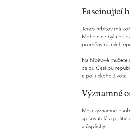
Fascinující h
Tento hřbitov má koř
Mohelnice byla důle
proměny různých epoc
Na hřbitově můžete na
celou Českou republ
a politického života,
Významné oso
Mezi významné osobno
spisovatelé a političt
a úspěchy.