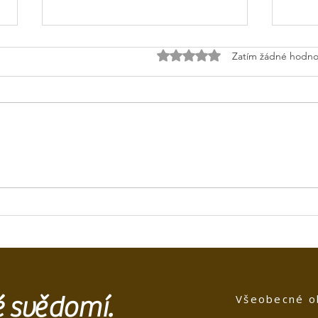
Hodnoceno 0 z 5 hvězdiček.
Zatím žádné hodno
Hist
Prostějov- historie a
architektura hřbitova
té svědomí.
Všeobecné o