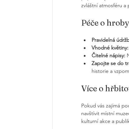
zvláštní atmosféru a
Péče o hroby
Pravidelná údržb
Vhodné květiny:
Čitelné nápisy:
 
Zapojte se do tr
historie a vzpom
Více o hřbit
Pokud vás zajímá pod
navštívit místní muz
kulturní akce a publik