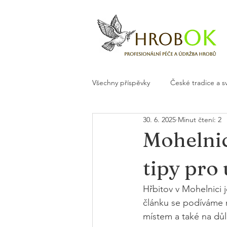
Všechny příspěvky
České tradice a s
30. 6. 2025
Minut čtení: 2
Květiny a dekorace na hrob
H
Mohelnic
tipy pro
Hřbitov v Mohelnici 
článku se podíváme n
místem a také na důl