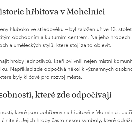
istorie hřbitova v Mohelnici
eny hluboko ve středověku – byl založen už ve 13. století
žitým obchodním a kulturním centrem. Na jeho hrobech 
h a uměleckých stylů, které stojí za to objevit.
jít hroby jednotlivců, kteří ovlivnili nejen místní komunit
iku. Například zde odpočívá několik významných osobnos
 které byly klíčové pro rozvoj města.
bnosti, které zde odpočívají
sti, které jsou pohřbeny na hřbitově v Mohelnici, patří
í činitelé. Jejich hroby často nesou symboly, které odrážej