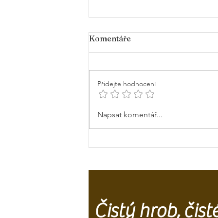
Komentáře
Přidejte hodnocení
Olomouc: Historie
Napsat komentář...
hřbitova, tradice květin a
péče o hroby
Čistý hrob, čis