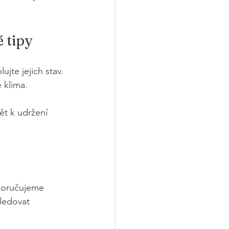
 tipy
ujte jejich stav.
é klima.
ět k udržení 
poručujeme 
ledovat 