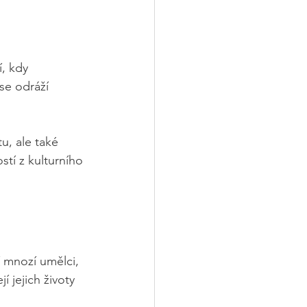
, kdy 
se odráží 
u, ale také 
tí z kulturního 
 mnozí umělci, 
í jejich životy 