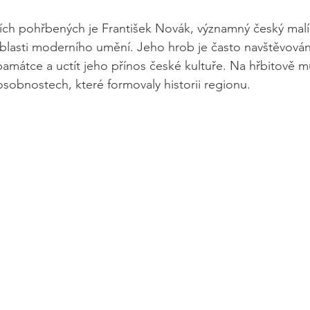
ch pohřbených je František Novák, významný český malíř,
blasti moderního umění. Jeho hrob je často navštěvován l
památce a uctít jeho přínos české kultuře. Na hřbitově mů
osobnostech, které formovaly historii regionu.