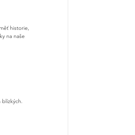
ěť historie, 
ky na naše 
 blízkých.