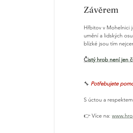
Závěrem
Hřbitov v Mohelnici j
umění a lidských osu
blízké jsou tím nejc
Č
istý hrob není jen 
🔧
Potřebujete pomo
S úctou a respektem
👉 Více na: 
www.hro