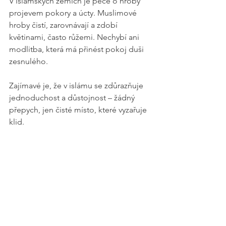
V islámských zemích je péče o hroby 
projevem pokory a úcty. Muslimové 
hroby čistí, zarovnávají a zdobí 
květinami, často růžemi. Nechybí ani 
modlitba, která má přinést pokoj duši 
zesnulého. 
Zajímavé je, že v islámu se zdůrazňuje 
jednoduchost a důstojnost – žádný 
přepych, jen čisté místo, které vyzařuje 
klid.