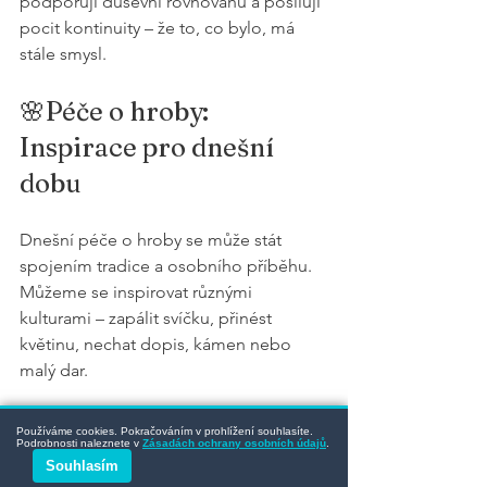
podporují duševní rovnováhu a posilují 
pocit kontinuity – že to, co bylo, má 
stále smysl.
🌸Péče o hroby: 
Inspirace pro dnešní 
dobu
Dnešní péče o hroby se může stát 
spojením tradice a osobního příběhu. 
Můžeme se inspirovat různými 
kulturami – zapálit svíčku, přinést 
květinu, nechat dopis, kámen nebo 
malý dar.
Každé gesto má význam, pokud je 
Používáme cookies. Pokračováním v prohlížení souhlasíte.
Podrobnosti naleznete v
Zásadách ochrany osobních údajů
.
upřímné. Nejde o dokonalost, ale o 
Souhlasím
pocit spojení – s těmi, které jsme 