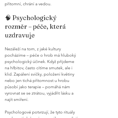
přítomní, chrání a vedou.
🧠 Psychologický 
rozměr – péče, která 
uzdravuje
Nezáleží na tom, z jaké kultury 
pocházíme – péče o hrob má hluboký 
psychologický účinek. Když přijdeme 
na hřbitov, často cítíme smutek, ale i 
klid. Zapálení svíčky, položení květiny 
nebo jen tichá přítomnost u hrobu 
působí jako terapie – pomáhá nám 
vyrovnat se se ztrátou, vyjádřit lásku a 
najít smíření.
Psychologové potvrzují, že tyto rituály 