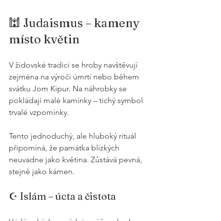
🕍 Judaismus – kameny 
místo květin
V židovské tradici se hroby navštěvují 
zejména na výročí úmrtí nebo během 
svátku Jom Kipur. Na náhrobky se 
pokládají malé kamínky – tichý symbol 
trvalé vzpomínky.
Tento jednoduchý, ale hluboký rituál 
připomíná, že památka blízkých 
neuvadne jako květina. Zůstává pevná, 
stejně jako kámen.
☪️ Islám – úcta a čistota