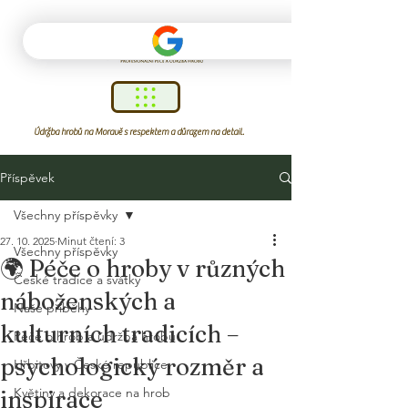
Údržba hrobů na Moravě s respektem a důrazem na detail.
Příspěvek
Všechny příspěvky
27. 10. 2025
Minut čtení: 3
Všechny příspěvky
🌍 Péče o hroby v různých
České tradice a svátky
náboženských a
Naše příběhy
kulturních tradicích –
Péče o hrob a údržba hrobu
psychologický rozměr a
Hřbitovy v České republice
Květiny a dekorace na hrob
inspirace