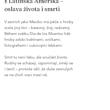
💃 Latinská Amerika – 
oslava života i smrti
V zemích jako Mexiko má péče o hroby 
zcela jiný tón – barevný, živý, radostný. 
Během svátku Día de los Muertos lidé 
hroby zdobí květinami, svíčkami, 
fotografiemi i cukrovými lebkami.
Smrt tu není tabu, ale součást života. 
Rodiny se scházejí, vzpomínají, smějí se 
i tančí – protože věří, že duše zesnulých 
se na chvíli vrací mezi ně.