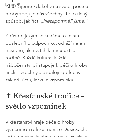
HrobOK
Ať už žijeme kdekoliv na světě, péče o 
hroby spojuje nás všechny. Je to tichý 
způsob, jak říct: 
„Nezapomněli jsme.“
Způsob, jakým se staráme o místa 
posledního odpočinku, odráží nejen 
naši víru, ale i vztah k minulosti a 
rodině. Každá kultura, každé 
náboženství přistupuje k péči o hroby 
jinak – všechny ale sdílejí společný 
základ: úctu, lásku a vzpomínku.
✝️ Křesťanské tradice – 
světlo vzpomínek
V křesťanství hraje péče o hroby 
významnou roli zejména o Dušičkách. 
Lidé přinášejí květiny, zapalují svíčky a 