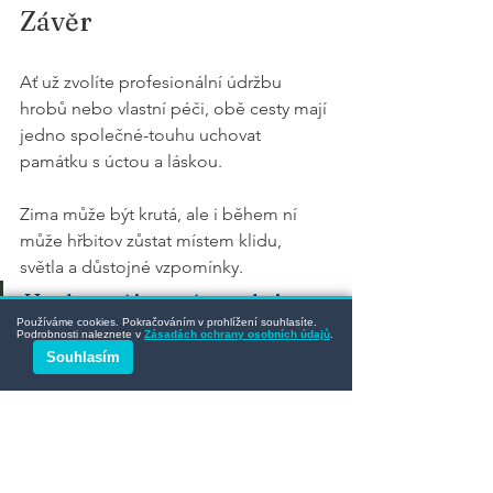
Závěr
Ať už zvolíte profesionální údržbu 
hrobů nebo vlastní péči, obě cesty mají 
jedno společné-touhu uchovat 
památku s úctou a láskou.
Zima může být krutá, ale i během ní 
může hřbitov zůstat místem klidu, 
světla a důstojné vzpomínky.
Hrob není jen místo, ale i 
Používáme cookies. Pokračováním v prohlížení souhlasíte.
tichý příběh, který žije dál v 
Podrobnosti naleznete v
Zásadách ochrany osobních údajů
.
Souhlasím
našich srdcích.
👉
Dáváte přednost profesionální péči 
nebo se o hrob staráte sami?  Co vám 
osobně dává větší pocit klidu a spojení 