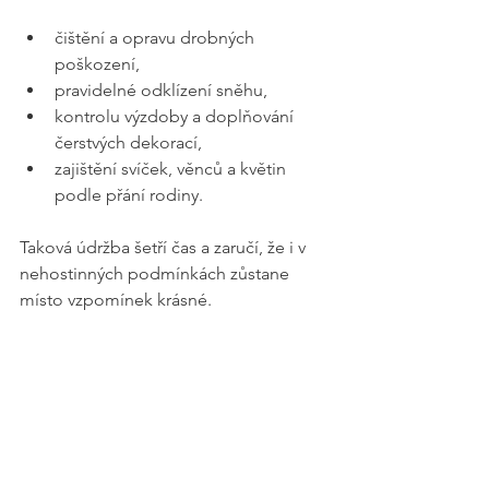
čištění a opravu drobných 
poškození,
pravidelné odklízení sněhu,
kontrolu výzdoby a doplňování 
čerstvých dekorací,
zajištění svíček, věnců a květin 
podle přání rodiny.
Taková údržba šetří čas a zaručí, že i v 
nehostinných podmínkách zůstane 
místo vzpomínek krásné.