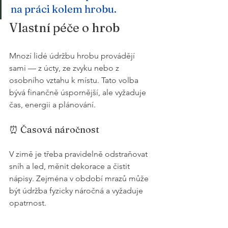
na práci kolem hrobu.
Vlastní péče o hrob
Mnozí lidé údržbu hrobu provádějí 
sami — z úcty, ze zvyku nebo z 
osobního vztahu k místu. Tato volba 
bývá finančně úspornější, ale vyžaduje 
čas, energii a plánování.
⏰ Časová náročnost
V zimě je třeba pravidelně odstraňovat 
sníh a led, měnit dekorace a čistit 
nápisy. Zejména v období mrazů může 
být údržba fyzicky náročná a vyžaduje 
opatrnost.