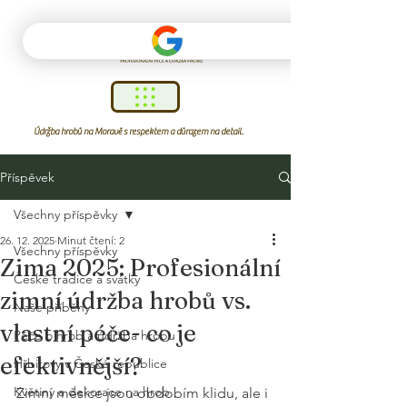
Údržba hrobů na Moravě s respektem a důrazem na detail.
Příspěvek
Všechny příspěvky
26. 12. 2025
Minut čtení: 2
Všechny příspěvky
Zima 2025: Profesionální
České tradice a svátky
zimní údržba hrobů vs.
Naše příběhy
vlastní péče- co je
Péče o hrob a údržba hrobu
efektivnější?
Hřbitovy v České republice
Květiny a dekorace na hrob
Zimní měsíce jsou obdobím klidu, ale i 