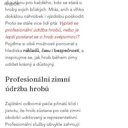
zkouškou pro každého, kdo se stará o 
HrobOK
hroby svých blízkých. Mráz, sníh a vlhko 
dokážou náhrobek i výzdobu poškodit. 
Proto se stále více lidí ptá: 
Vyplatí se 
profesionální údržba hrobů, nebo je 
lepší postarat se o hrob svépomocí?
Pojďme si obě možnosti porovnat z 
hlediska 
nákladů, času i bezpečnosti
, a 
inspirujme se, jak hrob během zimy 
udržet krásný a důstojný.
Profesionální zimní 
údržba hrobů
Zajištění odborné péče přináší klid i 
jistotu, že hrob zůstane po celé zimní 
období udržovaný a reprezentativní. 
Profesionální služby obvykle zahrnují: