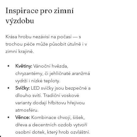
Inspirace pro zimní 
výzdobu
Krása hrobu nezávisí na počasí — s 
trochou péče může působit útulně i v 
zimní krajině.
Květiny:
 Vánoční hvězda, 
chryzantémy, či jehličnaté aranžmá 
vydrží i nízké teploty.
Svíčky:
 LED svíčky jsou bezpečné a 
dlouho svítí. Tradiční voskové 
varianty dodají hřbitovu hřejivou 
atmosféru.
Věnce:
 Kombinace chvojí, šišek, 
dřeva a decentních ozdob vytvoří 
osobní dotek, který hrob ozvláštní.