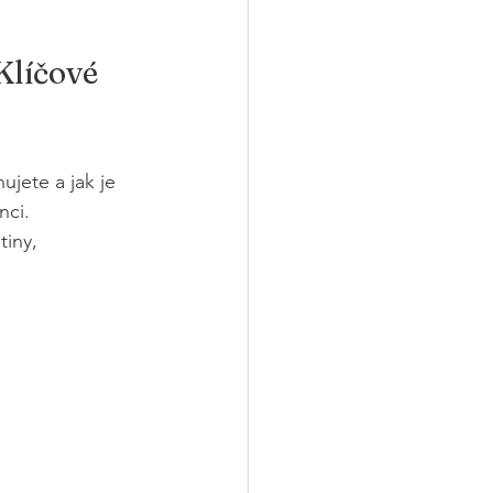
Klíčové 
ujete a jak je 
ci. 
iny, 