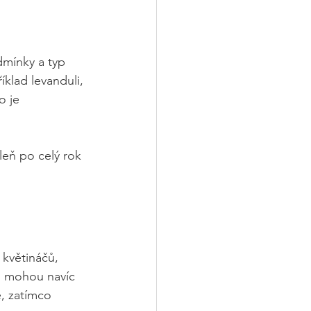
dmínky a typ 
íklad levanduli, 
o je 
leň po celý rok 
květináčů, 
n mohou navíc 
ě, zatímco 