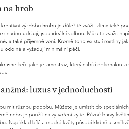
n na hrob
o kreativní výzdobu hrobu je důležité zvážit klimatické po
se snadno udržují, jsou ideální volbou. Můžete zvážit např
ě, a také příjemně voní. Kromě toho existují rostliny jak
ou odolné a vyžadují minimální péči.
okrasné keře jako je zimostráz, který nabízí dokonalou ze
obu.
ranžmá: luxus v jednoduchosti
u mít různou podobu. Můžete je umístit do speciálních 
emě nebo je použít na vytvoření kytic. Různé barvy květi
bu. Například bílé a modré květy působí klidně a smířliv