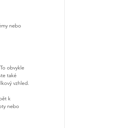
témy nebo 
 To obvykle 
ste také 
lkový vzhled.
pět k 
oty nebo 