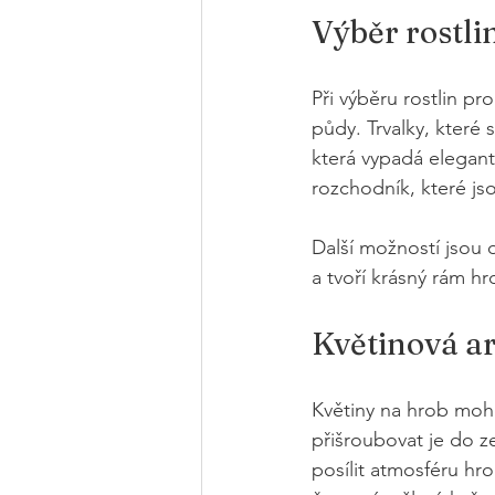
Výběr rostli
Při výběru rostlin pr
půdy. Trvalky, které 
která vypadá elegantn
rozchodník, které js
Další možností jsou 
a tvoří krásný rám hr
Květinová a
Květiny na hrob moho
přišroubovat je do z
posílit atmosféru hro