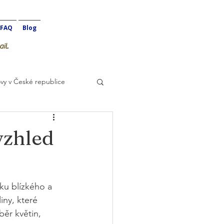
FAQ
Blog
il.
vy v České republice
vzhled
ku blízkého a 
iny, které 
ěr květin, 