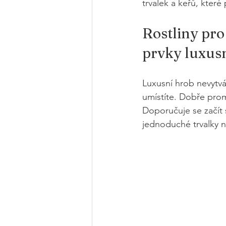
trvalek a keřů, které
Rostliny pro
prvky luxus
Luxusní hrob nevytvář
umístíte. Dobře prom
Doporučuje se začít 
jednoduché trvalky n