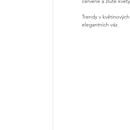
červené a žluté květy
Trendy v květinových
elegantních váz. 