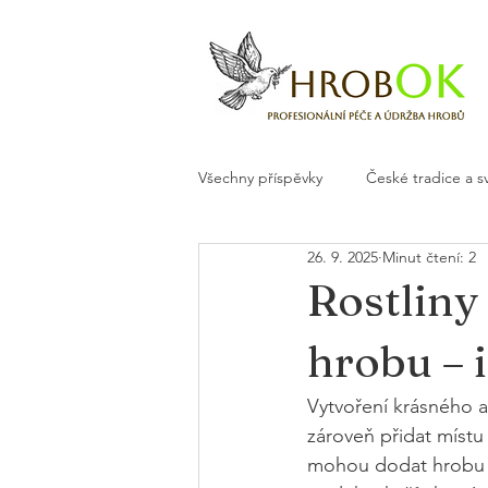
Všechny příspěvky
České tradice a s
26. 9. 2025
Minut čtení: 2
Květiny a dekorace na hrob
H
Rostliny
hrobu – i
Vytvoření krásného 
zároveň přidat místu 
mohou dodat hrobu kr