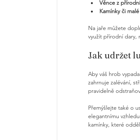
Věnce z přírodn
Kamínky či malé
Na jaře můžete dopln
využít přírodní dary,
Jak udržet 
Aby váš hrob vypadal
zahrnuje zalévání, stří
pravidelně odstraňov
Přemýšlejte také o u
elegantnímu vzhledu 
kamínky, které oddělí