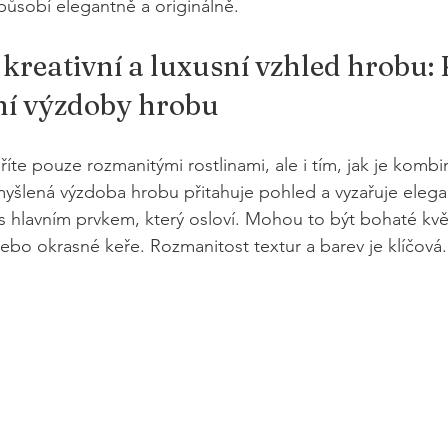
 působí elegantně a originálně.
 kreativní a luxusní vzhled hrobu: 
ní výzdoby hrobu
íte pouze rozmanitými rostlinami, ale i tím, jak je kombin
yšlená výzdoba hrobu přitahuje pohled a vyzařuje elegan
s hlavním prvkem, který osloví. Mohou to být bohaté květ
ebo okrasné keře. Rozmanitost textur a barev je klíčová.