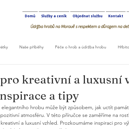
Domů
Služby a ceník
Objednat službu
Kontakt
Údržba hrobů na Moravě s respektem a důrazem na deta
vátky
Naše příběhy
Péče o hrob a údržba hrobu
Hřbito
robOK
 pro kreativní a luxusní 
nspirace a tipy
a elegantního hrobu může být způsobem, jak uctít památ
pozitivní atmosféru. V této příručce se zaměříme na rostl
eativní a luxusní vzhled. Prozkoumáme inspiraci pro výb