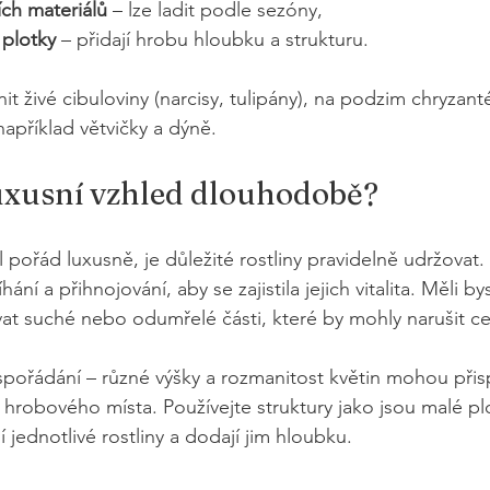
ích materiálů
 – lze ladit podle sezóny,
 plotky
 – přidají hrobu hloubku a strukturu.
it živé cibuloviny (narcisy, tulipány), na podzim chryzan
 například větvičky a dýně.
luxusní vzhled dlouhodobě?
 pořád luxusně, je důležité rostliny pravidelně udržovat.
hání a přihnojování, aby se zajistila jejich vitalita. Měli by
at suché nebo odumřelé části, které by mohly narušit ce
spořádání – různé výšky a rozmanitost květin mohou přis
hrobového místa. Používejte struktury jako jsou malé pl
 jednotlivé rostliny a dodají jim hloubku.