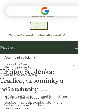
Údržba hrobů na Moravě s respektem a důrazem na detail.
Příspěvek
Všechny příspěvky
6. 8. 2025
Minut čtení: 2
Všechny příspěvky
Hřbitov Studénka:
České tradice a svátky
Tradice, vzpomínky a
Naše příběhy
péče o hroby
Péče o hrob a údržba hrobu
Hřbitov ve Studénce není jen místem 
Hřbitovy v České republice
posledního odpočinku, ale i tichým 
Květiny a dekorace na hrob
prostorem tradice, úcty a 