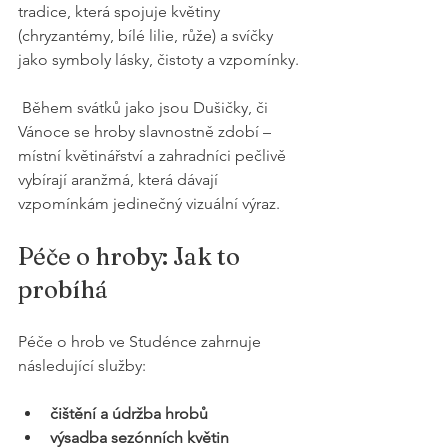
tradice, která spojuje květiny 
(chryzantémy, bílé lilie, růže) a svíčky 
jako symboly lásky, čistoty a vzpomínky.
 Během svátků jako jsou Dušičky, či 
Vánoce se hroby slavnostně zdobí – 
místní květinářství a zahradníci pečlivě 
vybírají aranžmá, která dávají 
vzpomínkám jedinečný vizuální výraz.
Péče o hroby: Jak to 
probíhá
Péče o hrob ve Studénce zahrnuje 
následující služby:
čištění a údržba hrobů
výsadba sezónních květin