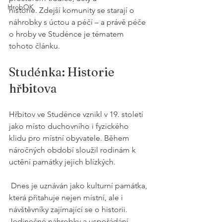
HrobOK
historie. Zdejší komunity se starají o 
náhrobky s úctou a péčí – a právě péče 
o hroby ve Studénce je tématem 
tohoto článku.
Studénka: Historie 
hřbitova 
Hřbitov ve Studénce vznikl v 19. století 
jako místo duchovního i fyzického 
klidu pro místní obyvatele. Během 
náročných období sloužil rodinám k 
uctění památky jejich blízkých.
 Dnes je uznáván jako kulturní památka, 
která přitahuje nejen místní, ale i 
návštěvníky zajímající se o historii. 
Jedinečné náhrobky a uspořádání 