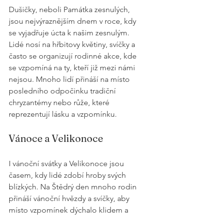
Dušičky, neboli Památka zesnulých, 
jsou nejvýraznějším dnem v roce, kdy 
se vyjadřuje úcta k našim zesnulým. 
Lidé nosí na hřbitovy květiny, svíčky a 
často se organizují rodinné akce, kde 
se vzpomíná na ty, kteří již mezi námi 
nejsou. Mnoho lidí přináší na místo 
posledního odpočinku tradiční 
chryzantémy nebo růže, které 
reprezentují lásku a vzpomínku.
Vánoce a Velikonoce
I vánoční svátky a Velikonoce jsou 
časem, kdy lidé zdobí hroby svých 
blízkých. Na Štědrý den mnoho rodin 
přináší vánoční hvězdy a svíčky, aby 
místo vzpomínek dýchalo klidem a 