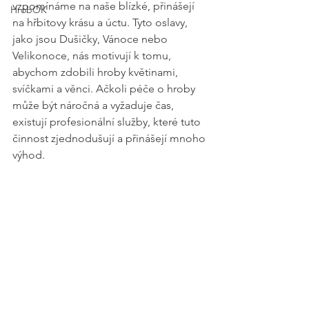
vzpomínáme na naše blízké, přinášejí 
HrobOK
na hřbitovy krásu a úctu. Tyto oslavy, 
jako jsou Dušičky, Vánoce nebo 
Velikonoce, nás motivují k tomu, 
abychom zdobili hroby květinami, 
svíčkami a věnci. Ačkoli péče o hroby 
může být náročná a vyžaduje čas, 
existují profesionální služby, které tuto 
činnost zjednodušují a přinášejí mnoho 
výhod.