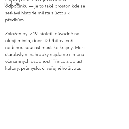
HrobOK
odpočinku — je to také prostor, kde se 
setkává historie města s úctou k 
předkům.
Založen byl v 19. století, původně na 
okraji města, dnes již hřbitov tvoří 
nedílnou součást městské krajiny. Mezi 
starobylými náhrobky najdeme i jména 
významných osobností Třince z oblasti 
kultury, průmyslu, či veřejného života.