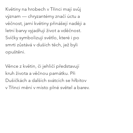
Květiny na hrobech v Třinci mají svůj 
význam — chryzantémy značí úctu a 
věčnost, jarní květiny přinášejí naději a 
letní barvy vyjadřují život a vděčnost. 
Svíčky symbolizují světlo, které i po 
smrti zůstává v duších těch, jež byli 
opuštěni.
Věnce z květin, či jehličí představují 
kruh života a věčnou památku. Při 
Dušičkách a dalších svátcích se hřbitov 
v Třinci mění v místo plné světel a barev.