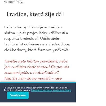
vzpomínky.
 Tradice, která žije dál
Péče o hroby v Třinci je víc než jen 
služba – je to projev lásky, vděčnosti a 
respektu k minulosti. Udržováním 
těchto míst uctíváme nejen jednotlivce, 
ale i hodnoty, které formovaly náš svět.
Navštěvujete hřbitov pravidelně, nebo 
jen v určitém období roku? Co pro vás 
znamená péče o hrob blízkého? 
Napište nám do komentářů – vaše 
vzpomínky nás zajímají.
Používáme cookies. Pokračováním v prohlížení souhlasíte.
Podrobnosti naleznete v
Zásadách ochrany osobních údajů
.
🔧 
Potřebujete pomoci s údržbou 
Souhlasím
hrobu v Třinci, či okolí?