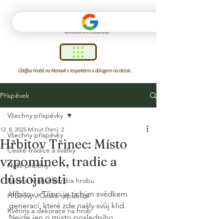
Údržba hrobů na Moravě s respektem a důrazem na detail.
Příspěvek
Všechny příspěvky
12. 8. 2025
Minut čtení: 2
Všechny příspěvky
Hřbitov Třinec: Místo
České tradice a svátky
vzpomínek, tradic a
Naše příběhy
důstojnosti
Péče o hrob a údržba hrobu
Hřbitov v Třinci je tichým svědkem 
Hřbitovy v České republice
generací, které zde našly svůj klid. 
Květiny a dekorace na hrob
Nejde jen o místo posledního 