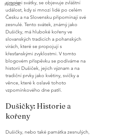
zimními svátky, se objevuje zvláštní 
HrobOK
událost, kdy si mnozí lidé po celém 
Česku a na Slovensku připomínají své 
zesnulé. Tento svátek, známý jako 
Dušičky, má hluboké kořeny ve 
slovanských tradicích a pohanských 
vírách, které se propojují s 
křesťanskými zvyklostmi. V tomto 
blogovém příspěvku se podíváme na 
historii Dušiček, jejich význam a na 
tradiční prvky jako květiny, svíčky a 
věnce, které k oslavě tohoto 
vzpomínkového dne patří.
Dušičky: Historie a 
kořeny
Dušičky, nebo také památka zesnulých, 