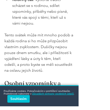
scházet se s rodinou, sdílet 
vzpomínky, příběhy nebo písně, 
které vás spojí s těmi, kteří už s 
vámi nejsou.
Tento svátek může mít mnoho podob a 
každá rodina si ho může přizpůsobit 
vlastním zvyklostem. Dušičky nejsou 
pouze dnem smutku, ale i příležitostí k 
vyjádření lásky a úcty k těm, kteří 
odešli, a proto byste se měli soustředit 
na oslavu jejich životů.
Osobní vzpomínky a 
tradice
Používáme cookies. Pokračováním v prohlížení souhlasíte.
Podrobnosti naleznete v
Zásadách ochrany osobních údajů
.
Souhlasím
Možná chodíte na hřbitov pravidelně – 