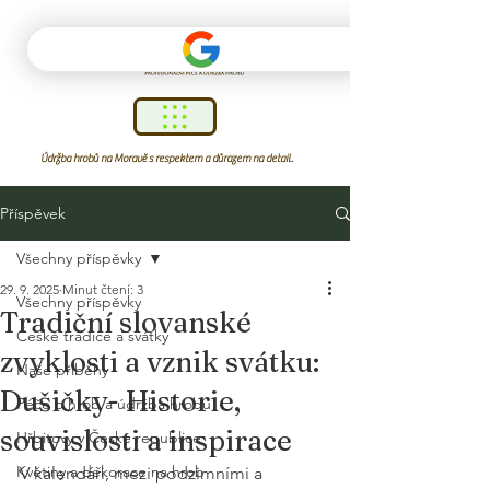
Údržba hrobů na Moravě s respektem a důrazem na detail.
Příspěvek
Všechny příspěvky
29. 9. 2025
Minut čtení: 3
Všechny příspěvky
Tradiční slovanské
České tradice a svátky
zvyklosti a vznik svátku:
Naše příběhy
Dušičky- Historie,
Péče o hrob a údržba hrobu
souvislosti a inspirace
Hřbitovy v České republice
Květiny a dekorace na hrob
V kalendáři, mezi podzimními a 