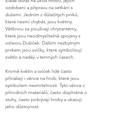
klade důraz na úklid hrobů, jejich 
ozdobení a přípravu na setkání s 
dušemi. Jedním z důležitých prvků, 
které nesmí chybět, jsou květiny. 
Většinou se používají chryzantémy, 
které jsou neodmyslitelně spojeny s 
oslavou Dušiček. Dalším nezbytným 
prvkem jsou svíčky, které symbolizují 
světlo a naději v temných časech. 
Kromě květin a svíček lidé často 
přinášejí i věnce na hrob, které jsou 
symbolem nesmrtelnosti. Tyto věnce z 
přírodních materiálů, často doplněné o 
stuhy, často pokrývají hroby a ukazují 
jeho důstojnost.