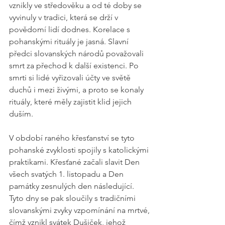
vznikly ve středověku a od té doby se 
vyvinuly v tradici, která se drží v 
povědomí lidí dodnes. Korelace s 
pohanskými rituály je jasná. Slavní 
předci slovanských národů považovali 
smrt za přechod k další existenci. Po 
smrti si lidé vyřizovali účty ve světě 
duchů i mezi živými, a proto se konaly 
rituály, které měly zajistit klid jejich 
duším.
V období raného křesťanství se tyto 
pohanské zvyklosti spojily s katolickými 
praktikami. Křesťané začali slavit Den 
všech svatých 1. listopadu a Den 
památky zesnulých den následující. 
Tyto dny se pak sloučily s tradičními 
slovanskými zvyky vzpomínání na mrtvé, 
čímž vznikl svátek Dušiček, jehož 