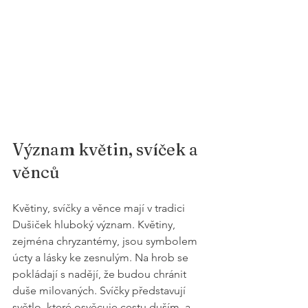
Význam květin, svíček a 
věnců
Květiny, svíčky a věnce mají v tradici 
Dušiček hluboký význam. Květiny, 
zejména chryzantémy, jsou symbolem 
úcty a lásky ke zesnulým. Na hrob se 
pokládají s nadějí, že budou chránit 
duše milovaných. Svíčky představují 
světlo, které osvěcuje cestu duším, a 