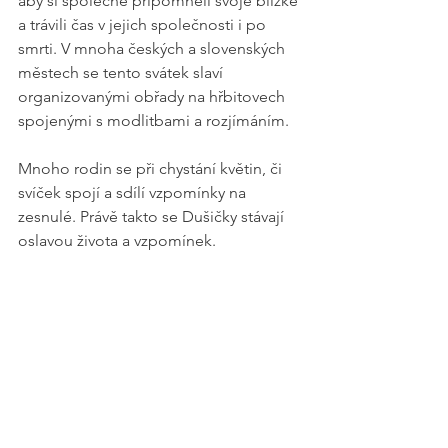
aby si společně připomněli svoje blízké 
a trávili čas v jejich společnosti i po 
smrti. V mnoha českých a slovenských 
městech se tento svátek slaví 
organizovanými obřady na hřbitovech 
spojenými s modlitbami a rozjímáním. 
Mnoho rodin se při chystání květin, či 
svíček spojí a sdílí vzpomínky na 
zesnulé. Právě takto se Dušičky stávají 
oslavou života a vzpomínek.