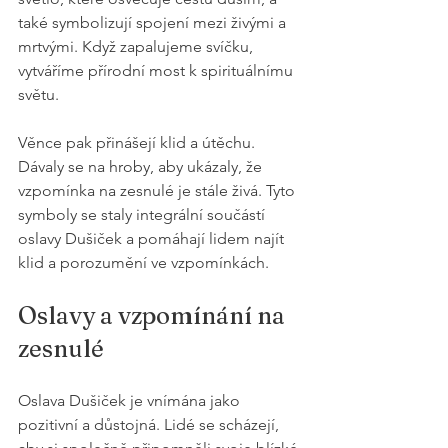
také symbolizují spojení mezi živými a 
mrtvými. Když zapalujeme svíčku, 
vytváříme přírodní most k spirituálnímu 
světu.
Věnce pak přinášejí klid a útěchu. 
Dávaly se na hroby, aby ukázaly, že 
vzpomínka na zesnulé je stále živá. Tyto 
symboly se staly integrální součástí 
oslavy Dušiček a pomáhají lidem najít 
klid a porozumění ve vzpomínkách.
Oslavy a vzpomínání na 
zesnulé
Oslava Dušiček je vnímána jako 
pozitivní a důstojná. Lidé se scházejí, 