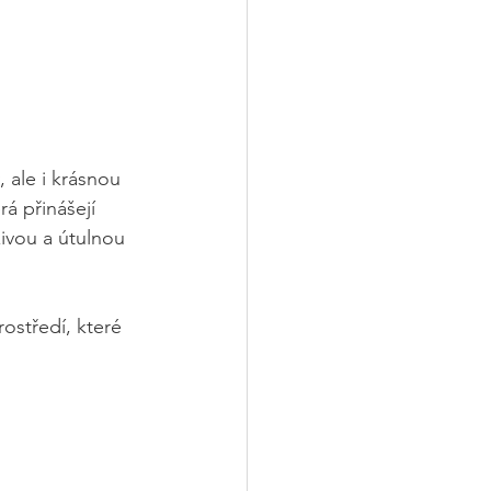
 ale i krásnou 
á přinášejí 
živou a útulnou 
rostředí, které 