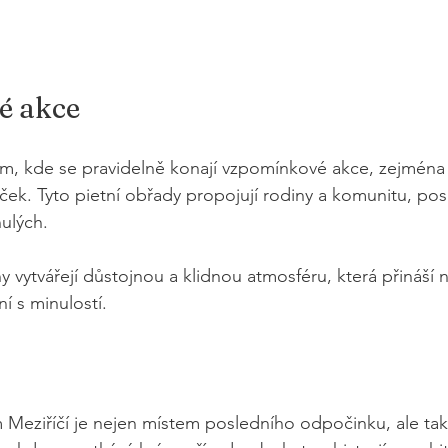
é akce
tem, kde se pravidelně konají vzpomínkové akce, zejmén
ek. Tyto pietní obřady propojují rodiny a komunitu, posil
ulých.
ny vytvářejí důstojnou a klidnou atmosféru, která přináší
í s minulostí.
 Meziříčí je nejen místem posledního odpočinku, ale také