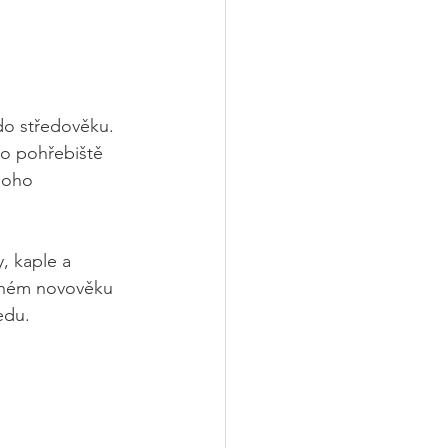
 do středověku. 
ko pohřebiště 
noho 
, kaple a 
anném novověku 
edu.