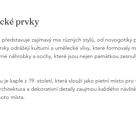
ické prvky
a představuje zajímavý mix různých stylů, od novogotiky 
vky odrážejí kulturní a umělecké vlivy, které formovaly mě
né náhrobky a sochy, které jsou nejen památkou zesnulýc
je kaple z 19. století, která slouží jako pietní místo pr
rchitektura a dekorativní detaily zaujmou každého návště
oto místa.