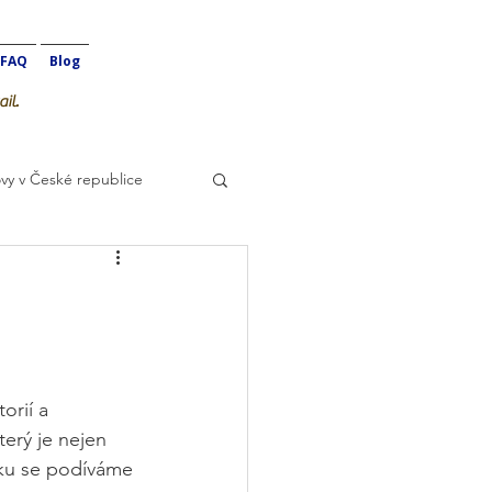
FAQ
Blog
il.
vy v České republice
rií a 
erý je nejen 
nku se podíváme 