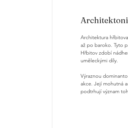
Architekton
Architektura hřbitov
až po baroko. Tyto pr
Hřbitov zdobí nádher
uměleckými díly.
Výraznou dominantou 
akce. Její mohutná a
podtrhují význam toh