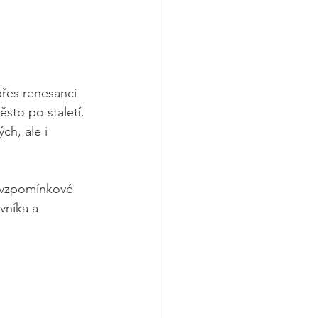
přes renesanci 
sto po staletí. 
h, ale i 
o vzpomínkové 
vníka a 