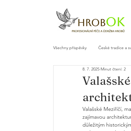
Všechny příspěvky
České tradice a s
8. 7. 2025
Minut čtení: 2
Květiny a dekorace na hrob
H
Valašské 
architek
Valašské Meziříčí, m
zajímavou architektur
důležitým historický