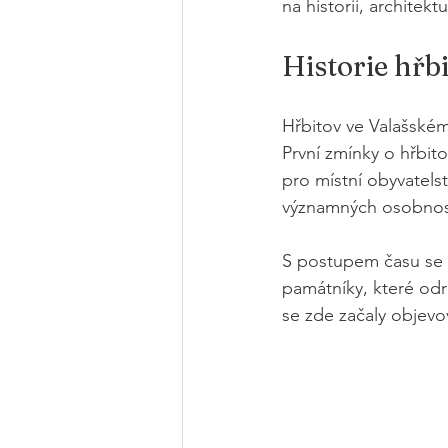
na historii, architek
Historie hřb
Hřbitov ve Valašském 
První zmínky o hřbito
pro místní obyvatel
významných osobností
S postupem času se h
památníky, které odr
se zde začaly objevo