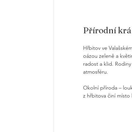
Přírodní krá
Hřbitov ve Valašském 
oázou zeleně a květin
radost a klid. Rodiny
atmosféru.
Okolní příroda – louk
z hřbitova činí místo