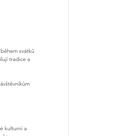
a během svátků 
ují tradice a 
 návštěvníkům 
 kulturní a 