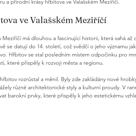
turu a přírodní krásy hřbitova ve Valašském Meziříčí.
itova ve Valašském Meziříčí
Meziříčí má dlouhou a fascinující historii, která sahá až
vě se datují do 14. století, což svědčí o jeho významu ja
stvo. Hřbitov se stal posledním místem odpočinku pro m
, které přispěly k rozvoji města a regionu.
řbitov rozrůstal a měnil. Byly zde zakládány nové hrobky
ážely různé architektonické styly a kulturní proudy. V r
vat barokní prvky, které přispěly k jeho estetickému vzhl