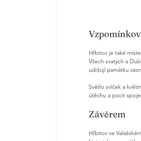
Vzpomínkov
Hřbitov je také mís
Všech svatých a Dušič
udržují památku zesn
Světlo svíček a květi
útěchu a pocit spojen
Závěrem
Hřbitov ve Valašském