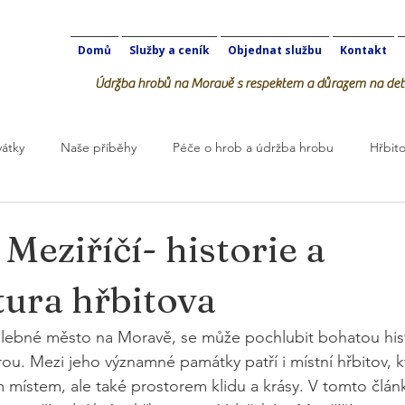
Domů
Služby a ceník
Objednat službu
Kontakt
Údržba hrobů na Moravě s respektem a důrazem na deta
vátky
Naše příběhy
Péče o hrob a údržba hrobu
Hřbito
robOK
Meziříčí- historie a
tura hřbitova
alebné město na Moravě, se může pochlubit bohatou histo
ou. Mezi jeho významné památky patří i místní hřbitov, kt
m místem, ale také prostorem klidu a krásy. V tomto člá