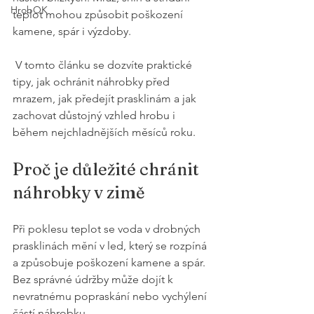
HrobOK
teplot mohou způsobit poškození 
kamene, spár i výzdoby.
 V tomto článku se dozvíte praktické 
tipy, jak ochránit náhrobky před 
mrazem, jak předejít prasklinám a jak 
zachovat důstojný vzhled hrobu i 
během nejchladnějších měsíců roku.
Proč je důležité chránit 
náhrobky v zimě
Při poklesu teplot se voda v drobných 
prasklinách mění v led, který se rozpíná 
a způsobuje poškození kamene a spár. 
Bez správné údržby může dojít k 
nevratnému popraskání nebo vychýlení 
částí náhrobku.