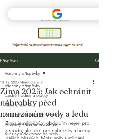
Údržba hrobů na Moravě s respektem a důrazem na detail.
Příspěvek
Všechny příspěvky
10. 12. 2025
Minut čtení: 2
Všechny příspěvky
Zima 2025: Jak ochránit
České tradice a svátky
náhrobky před
Naše příběhy
namrzáním vody a ledu
Péče o hrob a údržba hrobu
Zima je náročným obdobím nejen pro 
Hřbitovy v České republice
přírodu, ale také pro náhrobky a hroby 
Květiny a dekorace na hrob
našich blízkých. Mráz, sníh a střídání 