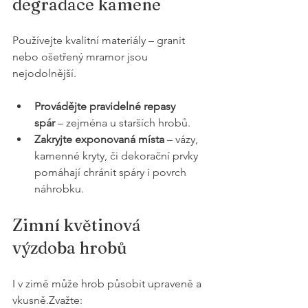
degradace kamene
Používejte kvalitní materiály – granit 
nebo ošetřený mramor jsou 
nejodolnější.
Provádějte pravidelné repasy 
spár
 – zejména u starších hrobů.
Zakryjte exponovaná místa
 – vázy, 
kamenné kryty, či dekorační prvky 
pomáhají chránit spáry i povrch 
náhrobku.
Zimní květinová 
výzdoba hrobů
I v zimě může hrob působit upraveně a 
vkusně.Zvažte: