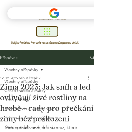
Údržba hrobů na Moravě s respektem a důrazem na detail.
Příspěvek
Všechny příspěvky
12. 12. 2025
Minut čtení: 2
Všechny příspěvky
Zima 2025: Jak sníh a led
České tradice a svátky
ovlivňují živé rostliny na
Naše příběhy
hrobě – rady pro přečkání
Péče o hrob a údržba hrobu
zimy bez poškození
Hřbitovy v České republice
Květiny a dekorace na hrob
Zima přináší sníh, led a mráz, které 