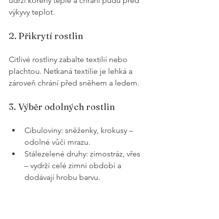
udrží kořeny teplé a chrání půdu před 
výkyvy teplot.
2. Přikrytí rostlin
Citlivé rostliny zabalte textilií nebo 
plachtou. Netkaná textilie je lehká a 
zároveň chrání před sněhem a ledem.
3. Výběr odolných rostlin
Cibuloviny: sněženky, krokusy – 
odolné vůči mrazu.
Stálezelené druhy: zimostráz, vřes 
– vydrží celé zimní období a 
dodávají hrobu barvu.