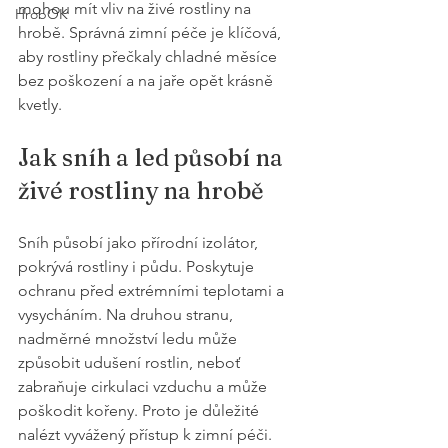
mohou mít vliv na živé rostliny na 
HrobOK
hrobě. Správná zimní péče je klíčová, 
aby rostliny přečkaly chladné měsíce 
bez poškození a na jaře opět krásně 
kvetly.
Jak sníh a led působí na 
živé rostliny na hrobě
Sníh působí jako přírodní izolátor, 
pokrývá rostliny i půdu. Poskytuje 
ochranu před extrémními teplotami a 
vysycháním. Na druhou stranu, 
nadměrné množství ledu může 
způsobit udušení rostlin, neboť 
zabraňuje cirkulaci vzduchu a může 
poškodit kořeny. Proto je důležité 
nalézt vyvážený přístup k zimní péči.