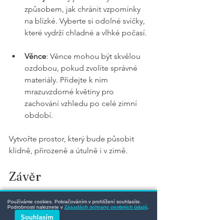
způsobem, jak chránit vzpomínky 
na blízké. Vyberte si odolné svíčky, 
které vydrží chladné a vlhké počasí.
Věnce
: Věnce mohou být skvělou 
ozdobou, pokud zvolíte správné 
materiály. Přidejte k nim 
mrazuvzdorné květiny pro 
zachování vzhledu po celé zimní 
období.
Vytvořte prostor, který bude působit 
klidně, přirozeně a útulně i v zimě.
Závěr
Výběr mrazuvzdorného kameniva může 
Používáme cookies. Pokračováním v prohlížení souhlasíte.
Podrobnosti naleznete v
Zásadách ochrany osobních údajů
.
proměnit váš hrob nebo zahradu v 
Souhlasím