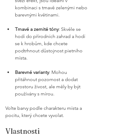
svěží efekt, jsou ideální v 
kombinaci s tmavě zelenými nebo 
barevnými květinami.
Tmavé a zemité tóny
: Skvěle se 
hodí do přírodních zahrad a hodí 
se k hrobům, kde chcete 
podtrhnout důstojnost pietního 
místa.
Barevné varianty
: Mohou 
přitáhnout pozornost a dodat 
prostoru živost, ale měly by být 
používány s mírou.
Volte barvy podle charakteru místa a 
pocitu, který chcete vyvolat.
Vlastnosti 