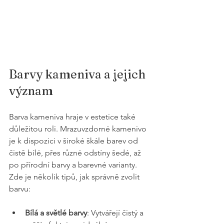
Barvy kameniva a jejich 
význam
Barva kameniva hraje v estetice také 
důležitou roli. Mrazuvzdorné kamenivo 
je k dispozici v široké škále barev od 
čistě bílé, přes různé odstíny šedé, až 
po přírodní barvy a barevné varianty. 
Zde je několik tipů, jak správně zvolit 
barvu:
Bílá a světlé barvy
: Vytvářejí čistý a 