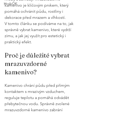
HrobOK
kamenivo je klíčovým prvkem, který 
pomáhá ochránit půdu, rostliny i 
dekorace před mrazem a vlhkostí. 
V tomto článku se podíváme na to, jak 
správně vybrat kamenivo, které vydrží 
zimu, a jak jej využít pro estetický i 
praktický efekt.
Proč je důležité vybrat 
mrazuvzdorné 
kamenivo?
Kamenivo chrání půdu před přímým 
kontaktem s mrazivým vzduchem, 
reguluje teplotu a pomáhá odvádět 
přebytečnou vodu. Správně zvolené 
mrazuvzdorné kamenivo zabrání 