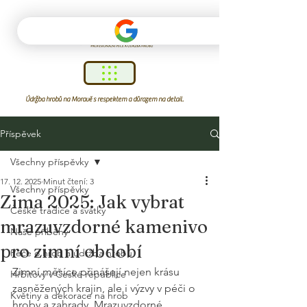
Údržba hrobů na Moravě s respektem a důrazem na detail.
Příspěvek
Všechny příspěvky
17. 12. 2025
Minut čtení: 3
Všechny příspěvky
Zima 2025: Jak vybrat
České tradice a svátky
mrazuvzdorné kamenivo
Naše příběhy
pro zimní období
Péče o hrob a údržba hrobu
Zimní měsíce přinášejí nejen krásu 
Hřbitovy v České republice
zasněžených krajin, ale i výzvy v péči o 
Květiny a dekorace na hrob
hroby a zahrady. Mrazuvzdorné 