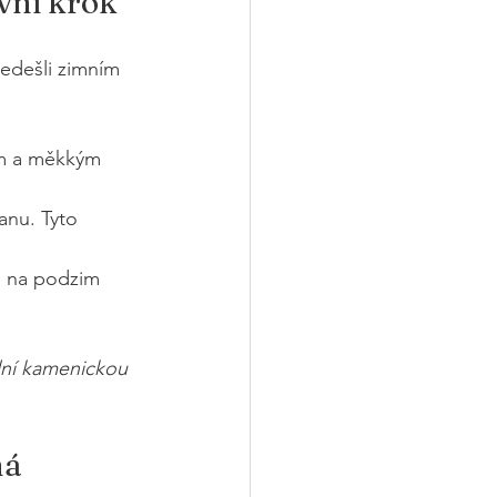
vní krok
edešli zimním 
m a měkkým 
anu. Tyto 
e na podzim 
lní kamenickou 
ná