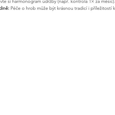
vte si harmonogram údržby (např. kontrola 1× za měsíc)
dině:
 Péče o hrob může být krásnou tradicí i příležitostí k