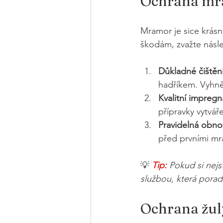
Ochrana mra
Mramor je sice krásn
škodám, zvažte násle
Důkladné čištěn
hadříkem. Vyhně
Kvalitní impreg
přípravky vytvář
Pravidelná obno
před prvními mr
💡 
Tip:
Pokud si nejs
službou, která pora
Ochrana žuly