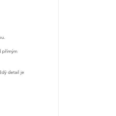
ou.
d přímým 
dý detail je 