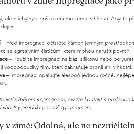
moru v zimě: Impregnace jako pr
ý, ale náchylný k poškození mrazem a vlhkostí. Abyste př
dující:
í
 – Před impregnací očistěte kámen jemným prostředke
te se agresivním čističům, které mohou narušit povrch.
nace
 – Použijte impregnaci na bázi silikonu nebo polyuret
ejí vodoodpudivý film, který zabraňuje pronikání vlhkosti.
va
 – Impregnaci opakujte alespoň jednou ročně, nejlép
azy.
te jisti výběrem impregnace, zvažte kontakt s profesioná
dí vhodný produkt pro váš typ mramoru.
 v zimě: Odolná, ale ne nezničitel