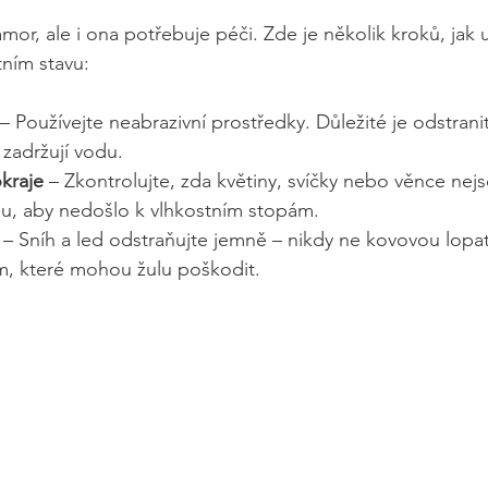
amor, ale i ona potřebuje péči. Zde je několik kroků, jak 
tním stavu:
 – Používejte neabrazivní prostředky. Důležité je odstran
 zadržují vodu.
kraje
 – Zkontrolujte, zda květiny, svíčky nebo věnce nej
ou, aby nedošlo k vlhkostním stopám.
 – Sníh a led odstraňujte jemně – nikdy ne kovovou lopa
, které mohou žulu poškodit.