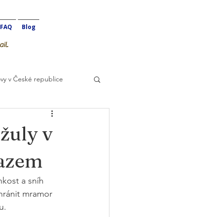
FAQ
Blog
il.
vy v České republice
žuly v
razem
kost a sníh 
hránit mramor 
u.