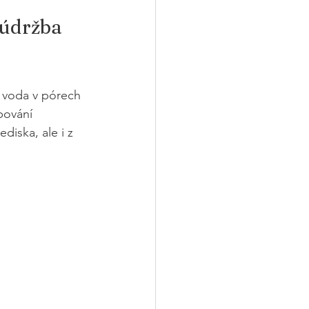
 údržba 
e voda v pórech 
pování 
diska, ale i z 