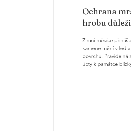
Ochrana mram
hrobu důleži
Zimní měsíce přinášej
kamene mění v led a 
povrchu. Pravidelná z
úcty k památce blízk