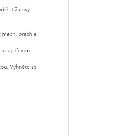
udržet žulový 
it mech, prach a 
sou v přímém 
tou. Vyhněte se 