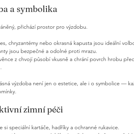
ba a symbolika
áněný, přichází prostor pro výzdobu.
řes, chryzantémy nebo okrasná kapusta jsou ideální volb
anty jsou bezpečné a odolné proti mrazu.
 věnce z chvojí působí vkusně a chrání povrch hrobu pře
.
ásná výzdoba není jen o estetice, ale i o symbolice — kaž
omínky.
ktivní zimní péči
e si speciální kartáče, hadříky a ochranné rukavice.