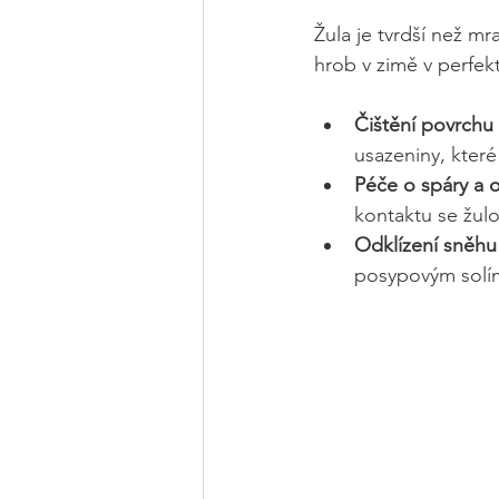
Žula je tvrdší než mr
hrob v zimě v perfek
Čištění povrchu
usazeniny, které
Péče o spáry a o
kontaktu se žul
Odklízení sněhu
posypovým solím