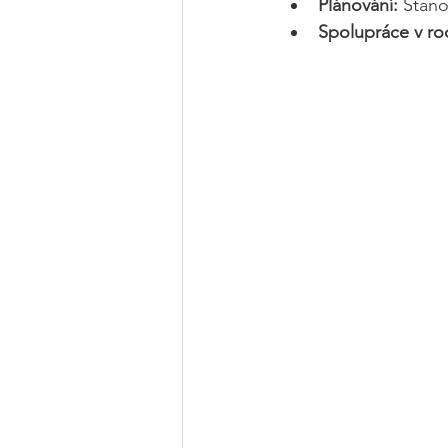
Plánování:
 Stano
Spolupráce v ro