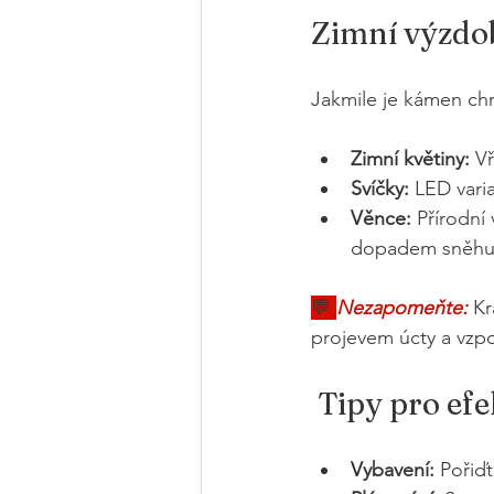
Zimní výzdo
Jakmile je kámen chr
Zimní květiny:
 V
Svíčky:
 LED vari
Věnce:
 Přírodní
dopadem sněhu
💬 
Nezapomeňte:
 Kr
projevem úcty a vzp
 Tipy pro efe
Vybavení:
 Pořiďt