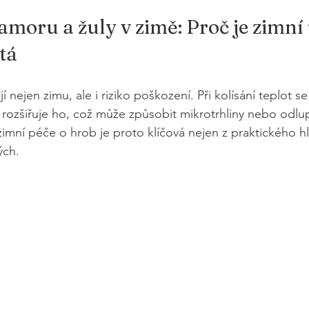
oru a žuly v zimě: Proč je zimní
tá
í nejen zimu, ale i riziko poškození. Při kolísání teplot s
rozšiřuje ho, což může způsobit mikrotrhliny nebo odlu
imní péče o hrob je proto klíčová nejen z praktického hle
ých.