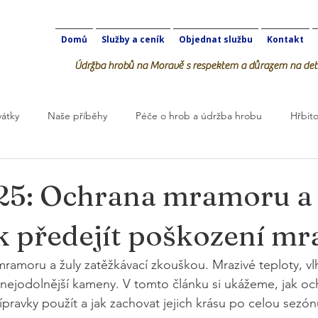
Domů
Služby a ceník
Objednat službu
Kontakt
Údržba hrobů na Moravě s respektem a důrazem na deta
vátky
Naše příběhy
Péče o hrob a údržba hrobu
Hřbito
robOK
5: Ochrana mramoru a 
k předejít poškození m
mramoru a žuly zatěžkávací zkouškou. Mrazivé teploty, vlh
nejodolnější kameny. V tomto článku si ukážeme, jak oc
řípravky použít a jak zachovat jejich krásu po celou sezón