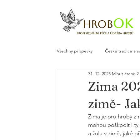
Všechny příspěvky
České tradice a s
31. 12. 2025
Minut čtení: 2
Květiny a dekorace na hrob
H
Zima 202
zimě- Ja
Zima je pro hroby z 
mohou poškodit i ty 
a žulu v zimě, jaké p