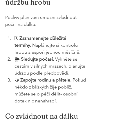
údržbu hrobu
Pečlivý plán vám umožní zvládnout 
péči i na dálku:
🗓️ 
Zaznamenejte důležité 
termíny.
 Naplánujte si kontrolu 
hrobu alespoň jednou měsíčně.
🌦️ 
Sledujte počasí.
 Vyhněte se 
cestám v silných mrazech, plánujte 
údržbu podle předpovědi.
🤝 
Zapojte rodinu a přátele.
 Pokud 
někdo z blízkých žije poblíž, 
můžete se o péči dělit- osobní 
dotek nic nenahradí.
Co zvládnout na dálku