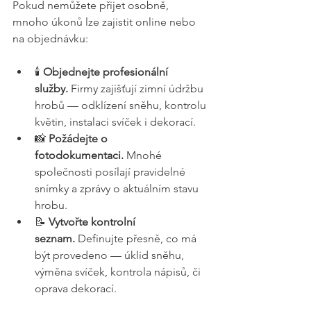
Pokud nemůžete přijet osobně, 
mnoho úkonů lze zajistit online nebo 
na objednávku:
🕯️ 
Objednejte profesionální 
služby.
 Firmy zajišťují zimní údržbu 
hrobů — odklízení sněhu, kontrolu 
květin, instalaci svíček i dekorací.
📸 
Požádejte o 
fotodokumentaci.
 Mnohé 
společnosti posílají pravidelné 
snímky a zprávy o aktuálním stavu 
hrobu.
📝 
Vytvořte kontrolní 
seznam.
 Definujte přesně, co má 
být provedeno — úklid sněhu, 
výměna svíček, kontrola nápisů, či 
oprava dekorací.