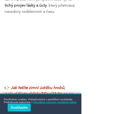
tichý projev lásky a úcty
, který přetrvává 
navzdory vzdálenosti a času.
👉 
Jak řešíte zimní údržbu hrobů, 
pokud žijete daleko? Spoléháte se na 
rodinu, přátele, nebo využíváte 
Používáme cookies. Pokračováním v prohlížení souhlasíte.
Podrobnosti naleznete v
Zásadách ochrany osobních údajů
.
profesionální služby? Napište nám do 
Souhlasím
komentářů.