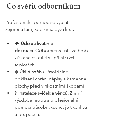
 Co svěřit odborníkům
Profesionální pomoc se vyplatí 
zejména tam, kde zima bývá krutá:
🌺 
Údržba květin a 
dekorací.
 Odborníci zajistí, že hrob 
zůstane estetický i při nízkých 
teplotách.
❄️ 
Úklid sněhu.
 Pravidelné 
odklízení chrání nápisy a kamenné 
plochy před vlhkostními škodami.
🕯️ 
Instalace svíček a věnců.
 Zimní 
výzdoba hrobu s profesionální 
pomocí působí vkusně, je trvanlivá 
a bezpečná.