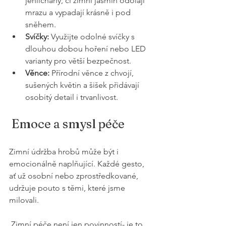
jehličnany, či zimní jasmín odolají 
mrazu a vypadají krásně i pod 
sněhem.
Svíčky:
 Využijte odolné svíčky s 
dlouhou dobou hoření nebo LED 
varianty pro větší bezpečnost.
Věnce:
 Přírodní věnce z chvojí, 
sušených květin a šišek přidávají 
osobitý detail i trvanlivost.
 Emoce a smysl péče
Zimní údržba hrobů může být i 
emocionálně naplňující. Každé gesto, 
ať už osobní nebo zprostředkované, 
udržuje pouto s těmi, které jsme 
milovali.
 Zimní péče není jen povinností- je to 