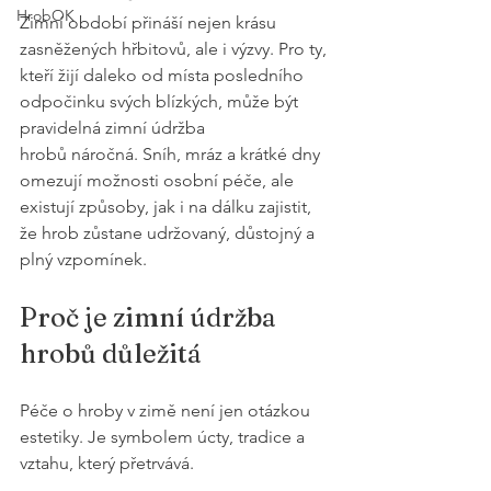
HrobOK
Zimní období přináší nejen krásu 
zasněžených hřbitovů, ale i výzvy. Pro ty, 
kteří žijí daleko od místa posledního 
odpočinku svých blízkých, může být 
pravidelná zimní údržba 
hrobů náročná. Sníh, mráz a krátké dny 
omezují možnosti osobní péče, ale 
existují způsoby, jak i na dálku zajistit, 
že hrob zůstane udržovaný, důstojný a 
plný vzpomínek.
Proč je zimní údržba 
hrobů důležitá
Péče o hroby v zimě není jen otázkou 
estetiky. Je symbolem úcty, tradice a 
vztahu, který přetrvává.