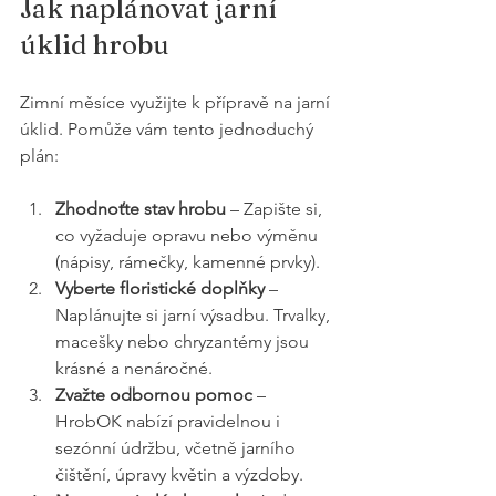
Jak naplánovat jarní 
úklid hrobu
Zimní měsíce využijte k přípravě na jarní 
úklid. Pomůže vám tento jednoduchý 
plán:
Zhodnoťte stav hrobu
 – Zapište si, 
co vyžaduje opravu nebo výměnu 
(nápisy, rámečky, kamenné prvky).
Vyberte floristické doplňky
 – 
Naplánujte si jarní výsadbu. Trvalky, 
macešky nebo chryzantémy jsou 
krásné a nenáročné.
Zvažte odbornou pomoc
 – 
HrobOK nabízí pravidelnou i 
sezónní údržbu, včetně jarního 
čištění, úpravy květin a výzdoby.