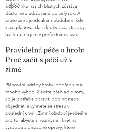
HrobOK
odpočinku našich blízkých zůstává 
důstojné a udržované po celý rok. A 
právě zima je ideálním obdobím, kdy 
začít plánovat další kroky a zajistit, aby 
byl hrob na jaře v perfektním stavu.
Pravidelná péče o hrob: 
Proč začít s péčí už v 
zimě
Plánování údržby hrobu dopředu má 
mnoho výhod. Získáte přehled o tom, 
co je potřeba opravit, doplnit nebo 
objednat, a vyhnete se stresu v 
poslední chvíli. Zimní období je ideální 
pro to, abyste si rozmysleli květiny, 
výzdobu a případné opravy, které 