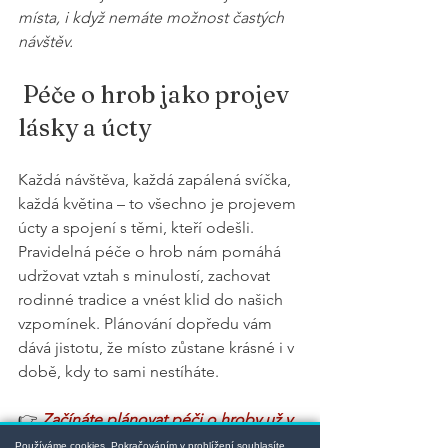
místa, i když nemáte možnost častých 
návštěv.
 Péče o hrob jako projev 
lásky a úcty
Každá návštěva, každá zapálená svíčka, 
každá květina – to všechno je projevem 
úcty a spojení s těmi, kteří odešli. 
Pravidelná péče o hrob nám pomáhá 
udržovat vztah s minulostí, zachovat 
rodinné tradice a vnést klid do našich 
vzpomínek. Plánování dopředu vám 
dává jistotu, že místo zůstane krásné i v 
době, kdy to sami nestíháte.
👉 
Začínáte plánovat péči o hroby už v 
zimě nebo to necháváte až na jaro? 
Používáme cookies. Pokračováním v prohlížení souhlasíte.