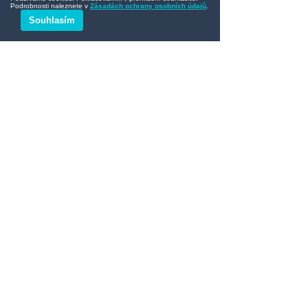
Podrobnosti naleznete v
Zásadách ochrany osobních údajů
.
Jaké máte osvědčené tipy pro 
Souhlasím
pravidelnou údržbu? Napište nám do 
komentářů.
HrobOK 
- 
Pečujeme o hroby na 
Moravě s respektem a důrazem na 
detail.
Pro více informací o naší práci navštivte 
www.hrobok.cz/služby
Objednat údržbu hrobu
Služby profesionální údržby hrobů 
poskytujeme v regionu Moravy: hřbitov 
Ostrava, hřbitov Nový Jičín, hřbitov 
Olomouc, hřbitov Frýdek-Místek, 