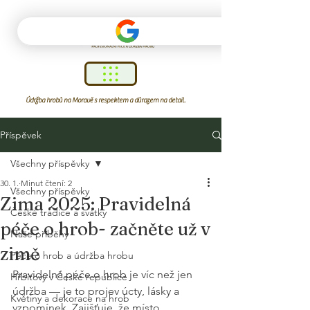
Údržba hrobů na Moravě s respektem a důrazem na detail.
Příspěvek
Všechny příspěvky
30. 1.
Minut čtení: 2
Všechny příspěvky
Zima 2025: Pravidelná
České tradice a svátky
péče o hrob- začněte už v
Naše příběhy
zimě
Péče o hrob a údržba hrobu
Pravidelná péče o hrob je víc než jen 
Hřbitovy v České republice
údržba — je to projev úcty, lásky a 
Květiny a dekorace na hrob
vzpomínek. Zajišťuje, že místo 