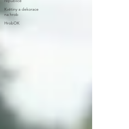
republice
Květiny a dekorace
na hrob
HrobOK