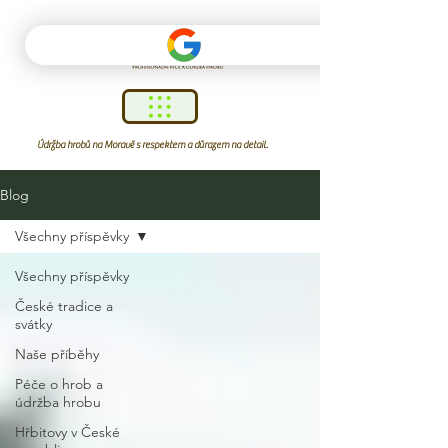
Údržba hrobů na Moravě s respektem a důrazem na detail.
Blog
Všechny příspěvky
Všechny příspěvky
České tradice a
svátky
Naše příběhy
Péče o hrob a
údržba hrobu
Hřbitovy v České