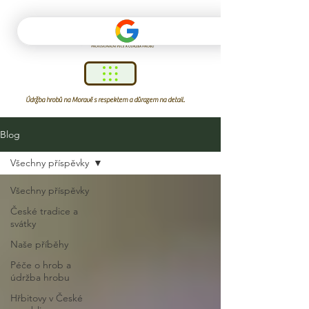
Údržba hrobů na Moravě s respektem a důrazem na detail.
Blog
Všechny příspěvky
Všechny příspěvky
České tradice a
svátky
Naše příběhy
Péče o hrob a
údržba hrobu
Hřbitovy v České