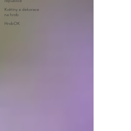
republice
Květiny a dekorace
na hrob
HrobOK