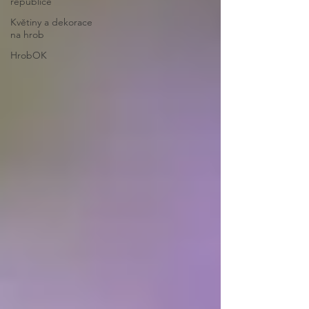
republice
Květiny a dekorace
na hrob
HrobOK