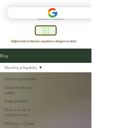
Údržba hrobů na Moravě s respektem a důrazem na detail.
Blog
Všechny příspěvky
Všechny příspěvky
České tradice a
svátky
Naše příběhy
Péče o hrob a
údržba hrobu
Hřbitovy v České