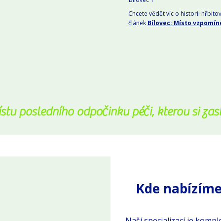
Chcete vědět víc o historii hřbitov
článek
Bílovec: Místo vzpomíne
stu posledního odpočinku péči, kterou si zasl
Kde nabízíme
Naší specializací je kompl