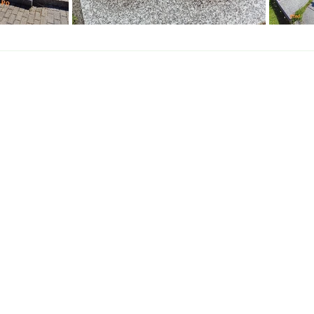
Nemůžete? My ano!
hrobů
Jak 
odp
Uklidíme, zapálíme svíčku, položíme
zde
.
květiny, zdokumentujeme, splníme
individuální požadavky. Garance
spokojenosti.