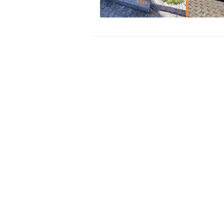
Profesionální péče a údržba 
Jednorázová údržba hrobu
Pravidelná údržba hrobu