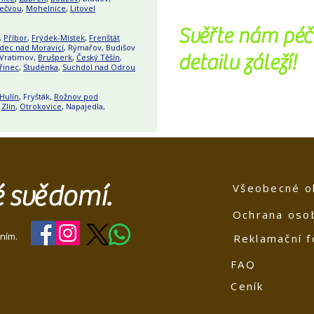
Bečvou
,
Mohelnice
,
Litovel
Svěřte nám péč
,
Příbor
,
Frýdek-Místek
,
Frenštát
dec nad Moravicí
, Rýmařov, Budišov
detailu záleží!
 Vratimov,
Brušperk
,
Český Těšín
,
řinec
,
Studénka
,
Suchdol nad Odrou
Hulín
, Fryšták,
Rožnov pod
,
Zlín
,
Otrokovice
, Napajedla,
té svědomí.
Všeobecné o
Ochrana oso
ním.
Reklamační f
FAQ
Ceník