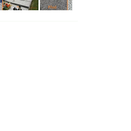
to funguje? Přečtěte si
ovědi na nejčastější dotazy