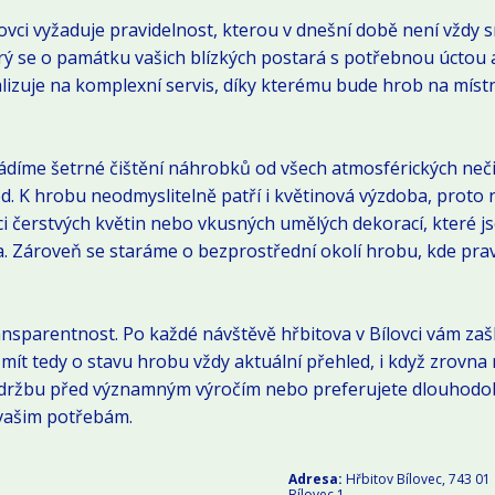
ovci vyžaduje pravidelnost, kterou v dnešní době není vždy
rý se o památku vašich blízkých postará s potřebnou úctou a
alizuje na komplexní servis, díky kterému bude hrob na míst
vádíme šetrné čištění náhrobků od všech atmosférických neč
d. K hrobu neodmyslitelně patří i květinová výzdoba, proto
ci čerstvých květin nebo vkusných umělých dekorací, které 
ta. Zároveň se staráme o bezprostřední okolí hrobu, kde pra
ansparentnost. Po každé návštěvě hřbitova v Bílovci vám z
ít tedy o stavu hrobu vždy aktuální přehled, i když zrovna n
držbu před významným výročím nebo preferujete dlouhodobo
vašim potřebám.
Adresa:
Hřbitov Bílovec, 743 01
Bílovec 1