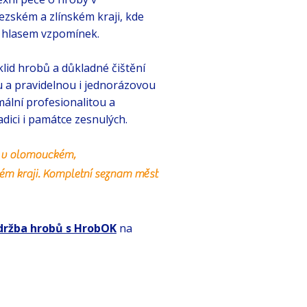
ském a zlínském kraji, kde
hlasem vzpomínek.​​
lid hrobů a důkladné čištění
 a pravidelnou i jednorázovou
ální profesionalitou a
ici i památce zesnulých.
 v olomouckém,
ém kraji. Kompletní seznam měst
držba hrobů s HrobOK
na