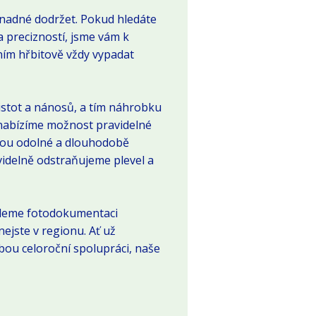
 snadné dodržet. Pokud hledáte
 precizností, jsme vám k
ním hřbitově vždy vypadat
istot a nánosů, a tím náhrobku
 nabízíme možnost pravidelné
jsou odolné a dlouhodobě
videlně odstraňujeme plevel a
ašleme fotodokumentaci
ejste v regionu. Ať už
u celoroční spolupráci, naše