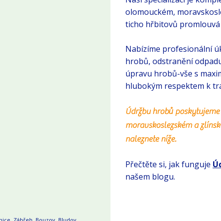
olomouckém, moravskoslez
ticho hřbitovů promlouvá 
Nabízíme profesionální úk
hrobů, odstranění odpadu
úpravu hrobů-vše s maxim
hlubokým respektem k trad
Údržbu hrobů poskytujeme
moravskoslezském a zlínsk
naleznete níže.
Přečtěte si, jak funguje
Ú
našem blogu.
nice
,
Zábřeh
,
Bouzov
, Bludov,