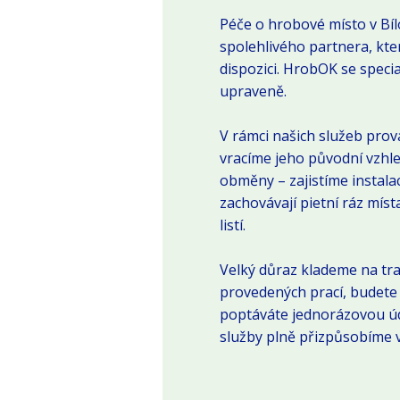
Péče o hrobové místo v Bíl
spolehlivého partnera, kte
dispozici. HrobOK se speci
upraveně.
V rámci našich služeb pro
vracíme jeho původní vzhle
obměny – zajistíme instala
zachovávají pietní ráz mís
listí.
Velký důraz klademe na tr
provedených prací, budete m
poptáváte jednorázovou ú
služby plně přizpůsobíme 