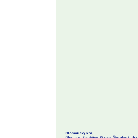
Olomoucký kraj
Olomouc
,
Prostějov
,
Přerov
,
Šternberk
,
Hra