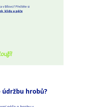
a v Bílovci? Přečtěte si
k, klidu a péče
ouží!
 údržbu hrobů?
exní péče o hroby v