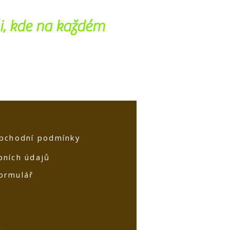
i, kde na každém
bchodní podmínky
bních údajů
ormulář