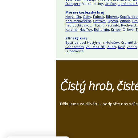
Šumperk
, Velké Losiny,
Uničov
,
Lipník nad 
Moravskoslezský kraj
Nový Jičín
,
Odry
,
Fulnek
,
Bílovec
,
Kopřivnice
pod Radhoštěm
,
Ostrava
,
Opava
,
Vítkov
,
Hra
nad Budišovkou, Hlučín, Petřvald, Rychvald,
Karviná
,
Havířov
,
Bohumín
,
Krnov
, Orlová,
T
Zlínský kraj
Bystřice pod Hostýnem
,
Holešov
,
Kroměříž
,
Radhoštěm
,
Val. Meziříčí
,
Zubří
,
Kelč
,
Vsetín
Luhačovice
Čistý hrob, čis
Děkujeme za důvěru – podpořte nás sdíle