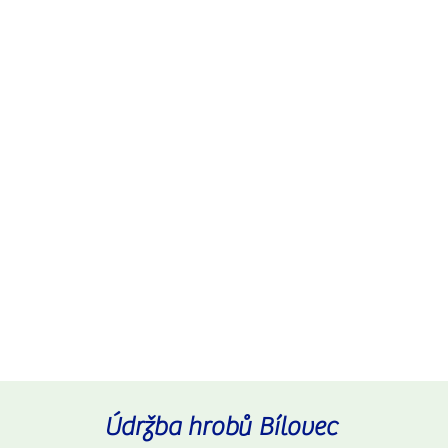
Pr
Pečujeme o hroby tak, jak by
to udělali ti, kteří už
nemohou. Vracíme klid,
Nej
krásu a důstojnost místům
tiší
posledního odpočinku. S
vzp
úctou, pečlivostí a podle
vašich přání.
Údržba hrobů Bílovec