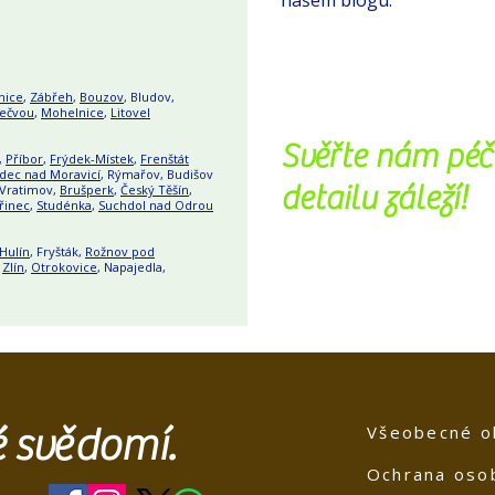
našem blogu.
nice
,
Zábřeh
,
Bouzov
, Bludov,
Bečvou
,
Mohelnice
,
Litovel
Svěřte nám péč
,
Příbor
,
Frýdek-Místek
,
Frenštát
dec nad Moravicí
, Rýmařov, Budišov
detailu záleží!
 Vratimov,
Brušperk
,
Český Těšín
,
řinec
,
Studénka
,
Suchdol nad Odrou
Hulín
, Fryšták,
Rožnov pod
,
Zlín
,
Otrokovice
, Napajedla,
té svědomí.
Všeobecné o
Ochrana oso