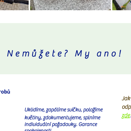
Nemůžete? My ano!
hrobů
Jak 
odp
Uklidíme, zapálíme svíčku, položíme
zde
.
květiny, zdokumentujeme, splníme
individuální požadavky. Garance
spokojenosti.