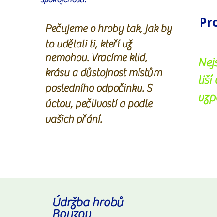
Pr
Pečujeme o hroby tak, jak by
to udělali ti, kteří už
nemohou. Vracíme klid,
Nej
krásu a důstojnost místům
tiší
posledního odpočinku. S
vzp
úctou, pečlivostí a podle
vašich přání.
Údržba hrobů
Bouzov