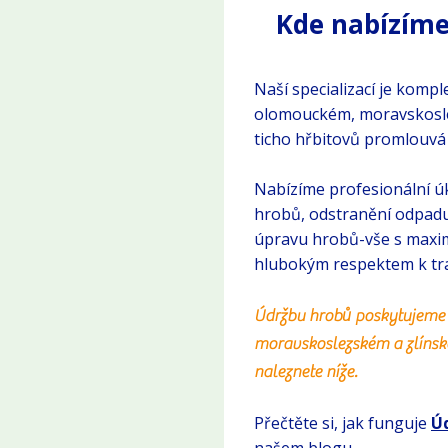
Kde nabízíme
Naší specializací je kompl
olomouckém, moravskoslez
ticho hřbitovů promlouvá 
Nabízíme profesionální úk
hrobů, odstranění odpadu
úpravu hrobů-vše s maxim
hlubokým respektem k trad
Údržbu hrobů poskytujeme
moravskoslezském a zlínsk
naleznete níže.
Přečtěte si, jak funguje
Ú