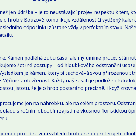
než jen údržba – je to neustávající projev respektu k těm, kte
 o hrob v Bouzově komplikuje vzdálenost či vytížený kalend
 posledního odpočinku zůstane vždy v perfektním stavu. Naše
tailu.
e: Kámen podléhá zubu času, ale my umíme proces stárnutí 
likujeme šetrné postupy – od hloubkového odstranění usaz
. Výsledkem je kámen, který si zachovává svou přirozenou str
: Věříme v otevřenost. Každý náš zásah je podložen fotodo
ostou jistotu, že je o hrob postaráno precizně, i když zrov
pracujeme jen na náhrobku, ale na celém prostoru. Odstran
souladu s ročním obdobím zajistíme vkusnou floristickou úp
éru.
 pomoc pro obnovení vzhledu hrobu nebo preferujete dlouh