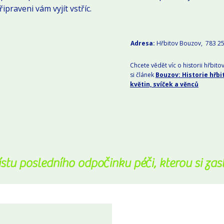
řipraveni vám vyjít vstříc.
Adresa:
Hřbitov Bouzov, 783 2
Chcete vědět víc o historii hřbit
si článek
Bouzov: Historie hřbi
květin, svíček a věnců
stu posledního odpočinku péči, kterou si zasl