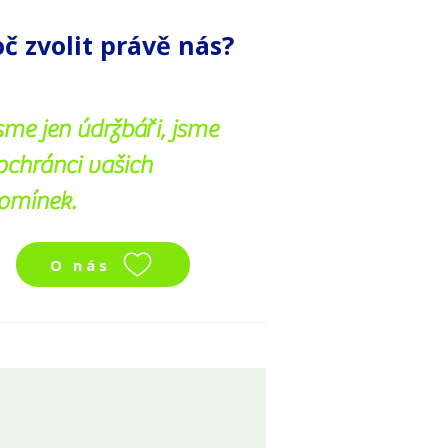
oč zvolit právě nás?
sme jen údržbáři, jsme
 ochránci vašich
omínek.
O nás