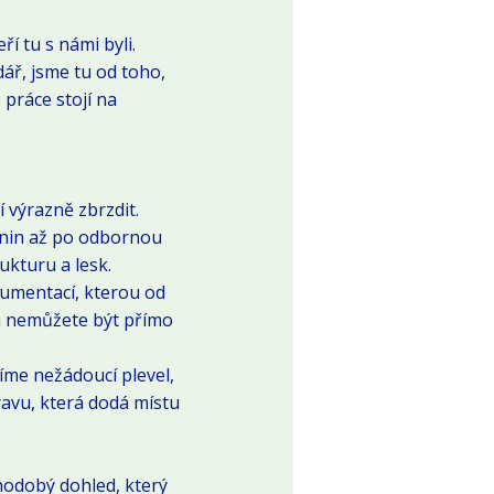
ří tu s námi byli.
ář, jsme tu od toho,
 práce stojí na
výrazně zbrzdit.
enin až po odbornou
ukturu a lesk.
kumentací, kterou od
na nemůžete být přímo
íme nežádoucí plevel,
ravu, která dodá místu
odobý dohled, který