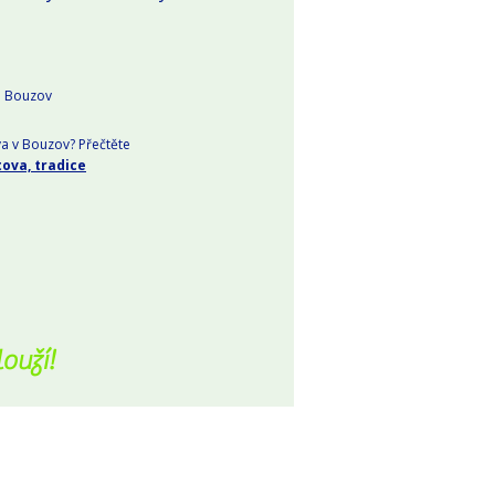
5 Bouzov
ova v Bouzov? Přečtěte
tova, tradice
ouží!