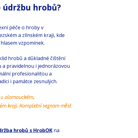
 údržbu hrobů?
exní péče o hroby v
ském a zlínském kraji, kde
hlasem vzpomínek.​​
lid hrobů a důkladné čištění
 a pravidelnou i jednorázovou
ální profesionalitou a
ici i památce zesnulých.
 v olomouckém,
ém kraji. Kompletní seznam měst
držba hrobů s HrobOK
na