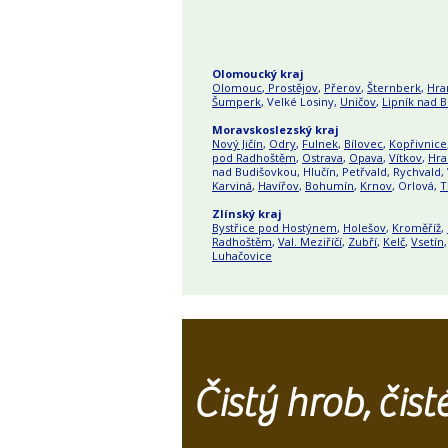
Olomoucký kraj
Olomouc
,
Prostějov
,
Přerov
,
Šternberk
,
Hra
Šumperk
, Velké Losiny,
Uničov
,
Lipník nad 
Moravskoslezský kraj
Nový Jičín
,
Odry
,
Fulnek
,
Bílovec
,
Kopřivnice
pod Radhoštěm
,
Ostrava
,
Opava
,
Vítkov
,
Hra
nad Budišovkou, Hlučín, Petřvald, Rychvald,
Karviná
,
Havířov
,
Bohumín
,
Krnov
, Orlová,
T
Zlínský kraj
Bystřice pod Hostýnem
,
Holešov
,
Kroměříž
,
Radhoštěm
,
Val. Meziříčí
,
Zubří
,
Kelč
,
Vsetín
Luhačovice
Čistý hrob, čis