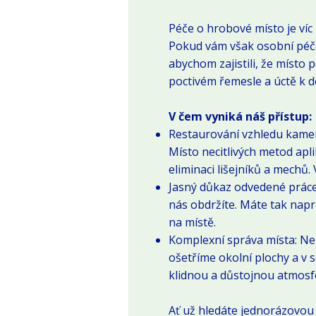
Péče o hrobové místo je víc 
Pokud vám však osobní péče
abychom zajistili, že místo
poctivém řemesle a úctě k de
V čem vyniká náš přístup:
Restaurování vzhledu kamen
Místo necitlivých metod ap
eliminaci lišejníků a mechů
Jasný důkaz odvedené práce
nás obdržíte. Máte tak napr
na místě.
Komplexní správa místa: Ne
ošetříme okolní plochy a v 
klidnou a důstojnou atmosf
Ať už hledáte jednorázovou