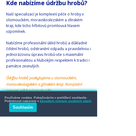
Kde nabízíme údržbu hrobů?
Naší specializací je komplexní péče o hroby v
olomouckém, moravskoslezském a zlínském
kraji, kde ticho hřbitovů promlouvá hlasem
vzpomínek.​​
Nabízíme profesionální úklid hrobů a důkladné
čištění hrobů, odstranění odpadu a pravidelnou i
jednorázovou úpravu hrobů-vše s maximální
profesionalitou a hlubokým respektem k tradici i
památce zesnulých.
Údržbu hrobů poskytujeme v olomouckém,
moravskoslezském a zlínském kraji. Kompletní
seznam měst naleznete níže.
Používáme cookies. Pokračováním v prohlížení souhlasíte.
Podrobnosti naleznete v
Zásadách ochrany osobních údajů
.
Přečtěte si, jak funguje
Údržba hrobů s HrobOK
Souhlasím
na našem blogu.
Svěřte nám péči, kde na každém
detailu záleží!