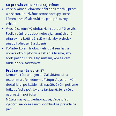
Co pro vás ve Fulneku zajistíme:
Péče o kámen: Zbavíme náhrobek mechu, prachu
a nečistot. Používáme šetrné postupy, které
kámen nezničí, ale vrátí mu jeho přirozený
vzhled.
Vkusná sezónní výzdoba: Na hrob patří živé věci.
Podle ročního období nebo významných dnů
připravíme květiny či svíčky tak, aby výsledek
působil přirozeně a vkusně.
Pořádek kolem hrobu: Pletí, odklízení listí a
úprava okolní plochy je základ. Chceme, aby
hrob působil čistě a byl místem, kde se vám
bude dobře zastavovat.
Proč se na nás obrátit?
Nemáme rádi anonymitu. Zakládáme si na
osobním a přehledném přístupu. Abychom vám
dodali klid, po každé naší návštěvě vám pošleme
fotku „před a po“. Uvidíte tak jasně, že je vše v
naprostém pořádku.
Můžete nás využít jednorázově, třeba před
výročím, nebo se s námi domluvit na pravidelné
péči.