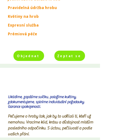
Pravidelná údržba hrobu
Květiny na hrob
Expresní služba
Prémiová péče
Objednat
Zeptat se
Uklidíme, zapálíme svíčku, položíme květiny,
zdokumentujeme, splníme individuální požadavky.
Garance spokojenosti.
Pečujeme o hroby tak, jak by to udělali ti, kteří už
nemohou. Vracíme klid, krásu a důstojnost místům
posledního odpočinku. S úctou, pečlivostí a podle
vašich přání.