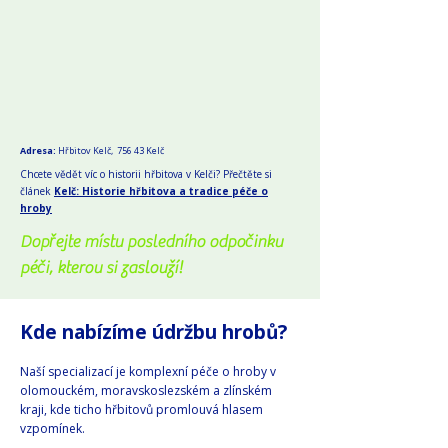
Adresa:
Hřbitov Kelč, 756 43 Kelč
Chcete vědět víc o historii hřbitova v Kelči? Přečtěte si
článek
Kelč: Historie hřbitova a tradice péče o
hroby
Dopřejte místu posledního odpočinku
péči, kterou si zaslouží!
Kde nabízíme údržbu hrobů?
Naší specializací je komplexní péče o hroby v
olomouckém, moravskoslezském a zlínském
kraji, kde ticho hřbitovů promlouvá hlasem
vzpomínek.​​