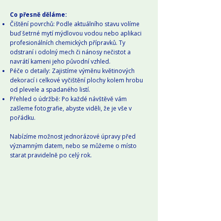
Co přesně děláme:
Čištění povrchů: Podle aktuálního stavu volíme
buď šetrné mytí mýdlovou vodou nebo aplikaci
profesionálních chemických přípravků. Ty
odstraní i odolný mech či nánosy nečistot a
navrátí kameni jeho původní vzhled.
Péče o detaily: Zajistíme výměnu květinových
dekorací i celkové vyčištění plochy kolem hrobu
od plevele a spadaného listí.
Přehled o údržbě: Po každé návštěvě vám
zašleme fotografie, abyste viděli, že je vše v
pořádku.
Nabízíme možnost jednorázové úpravy před
významným datem, nebo se můžeme o místo
starat pravidelně po celý rok.