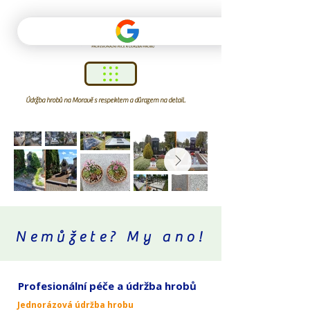
Údržba hrobů na Moravě s respektem a důrazem na detail.
Nemůžete? My ano!
Profesionální péče a údržba hrobů
Jednorázová údržba hrobu