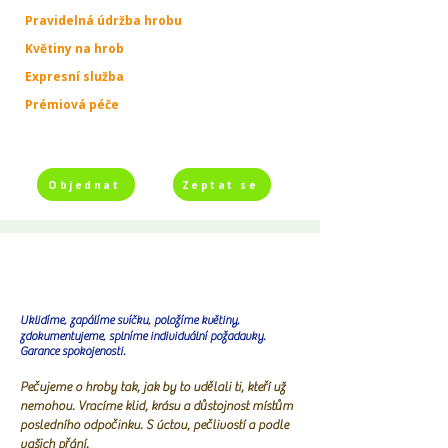
Pravidelná údržba hrobu
Květiny na hrob
Expresní služba
Prémiová péče
Objednat
Zeptat se
Uklidíme, zapálíme svíčku, položíme květiny,
zdokumentujeme, splníme individuální požadavky.
Garance spokojenosti.
Pečujeme o hroby tak, jak by to udělali ti, kteří už
nemohou. Vracíme klid, krásu a důstojnost místům
posledního odpočinku. S úctou, pečlivostí a podle
vašich přání.