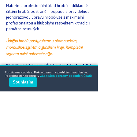
Nabízíme profesionální úklid hrobů a důkladné
čištění hrobů, odstranění odpadu a pravidelnou i
jednorázovou úpravu hrobů-vše s maximální
profesionalitou a hlubokým respektem k tradici i
památce zesnulých.
Údržbu hrobů poskytujeme v olomouckém,
moravskoslezském a zlínském kraji. Kompletní
seznam měst naleznete níže.
Přečtěte si, jak funguje
Údržba hrobů s HrobOK
na našem blogu.
Používáme cookies. Pokračováním v prohlížení souhlasíte.
Podrobnosti naleznete v
Zásadách ochrany osobních údajů
.
Svěřte nám péči, kde na každém
Souhlasím
detailu záleží!