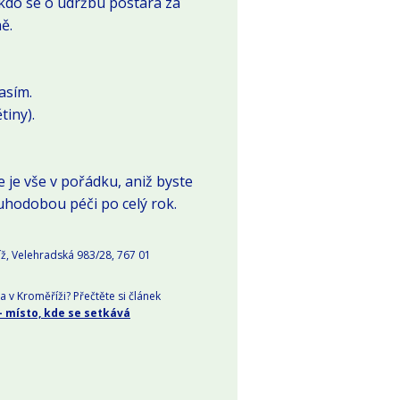
 kdo se o údržbu postará za
ě.
asím.
tiny).
 je vše v pořádku, aniž byste
uhodobou péči po celý rok.
ž, Velehradská 983/28, 767 01
va v Kroměříži? Přečtěte si článek
 – místo, kde se setkává