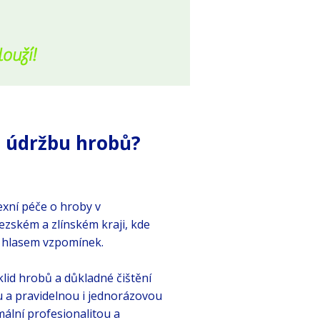
louží!
 údržbu hrobů?
exní péče o hroby v
ském a zlínském kraji, kde
hlasem vzpomínek.​​
lid hrobů a důkladné čištění
 a pravidelnou i jednorázovou
ální profesionalitou a