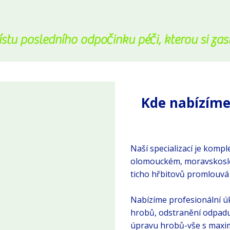
stu posledního odpočinku péči, kterou si zas
Kde nabízíme
Naší specializací je kompl
olomouckém, moravskoslez
ticho hřbitovů promlouvá 
Nabízíme profesionální úk
hrobů, odstranění odpadu
úpravu hrobů-vše s maxim