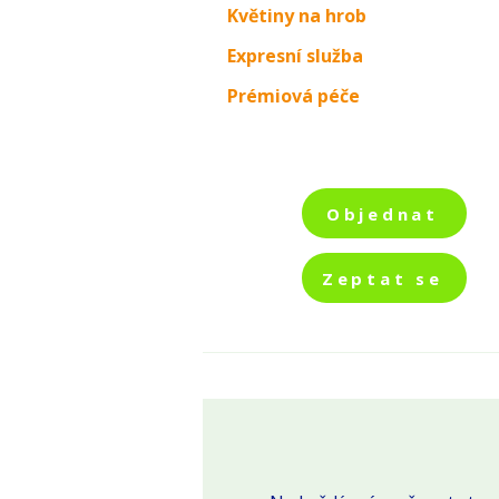
Květiny na hrob
Květiny na hrob
Expresní služba
Expresní služba
Prémiová péče
Prémiová péče
Objednat
Objednat
Zeptat se
Zeptat se