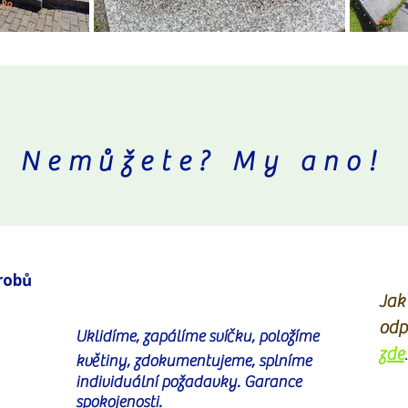
Nemůžete? My ano!
Nemůžete? My ano!
hrobů
hrobů
Jak 
Jak 
odp
odp
Uklidíme, zapálíme svíčku, položíme
Uklidíme, zapálíme svíčku, položíme
zde
.
zde
.
květiny, zdokumentujeme, splníme
květiny, zdokumentujeme, splníme
individuální požadavky. Garance
individuální požadavky. Garance
spokojenosti.
spokojenosti.