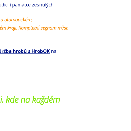
ici i památce zesnulých.
 v olomouckém,
ém kraji. Kompletní seznam měst
držba hrobů s HrobOK
na
i, kde na každém