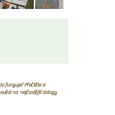
to funguje? Přečtěte si
to funguje? Přečtěte si
ovědi na nejčastější dotazy
ovědi na nejčastější dotazy