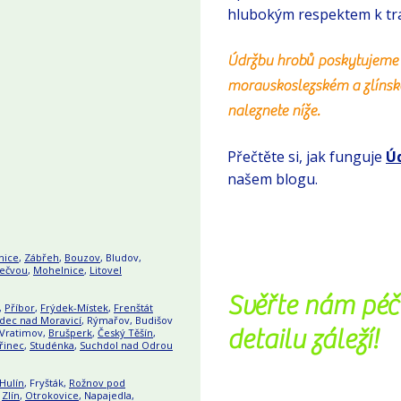
hlubokým respektem k trad
Údržbu hrobů poskytujeme
moravskoslezském a zlínsk
naleznete níže.
Přečtěte si, jak funguje
Ú
našem blogu.
nice
,
Zábřeh
,
Bouzov
, Bludov,
Bečvou
,
Mohelnice
,
Litovel
Svěřte nám péč
,
Příbor
,
Frýdek-Místek
,
Frenštát
dec nad Moravicí
, Rýmařov, Budišov
detailu záleží!
 Vratimov,
Brušperk
,
Český Těšín
,
řinec
,
Studénka
,
Suchdol nad Odrou
Hulín
, Fryšták,
Rožnov pod
,
Zlín
,
Otrokovice
, Napajedla,