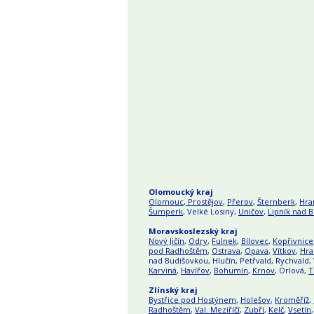
Olomoucký kraj
Olomouc
,
Prostějov
,
Přerov
,
Šternberk
,
Hra
Šumperk
, Velké Losiny,
Uničov
,
Lipník nad 
Moravskoslezský kraj
Nový Jičín
,
Odry
,
Fulnek
,
Bílovec
,
Kopřivnice
pod Radhoštěm
,
Ostrava
,
Opava
,
Vítkov
,
Hra
nad Budišovkou, Hlučín, Petřvald, Rychvald,
Karviná
,
Havířov
,
Bohumín
,
Krnov
, Orlová,
T
Zlínský kraj
Bystřice pod Hostýnem
,
Holešov
,
Kroměříž
,
Radhoštěm
,
Val. Meziříčí
,
Zubří
,
Kelč
,
Vsetín