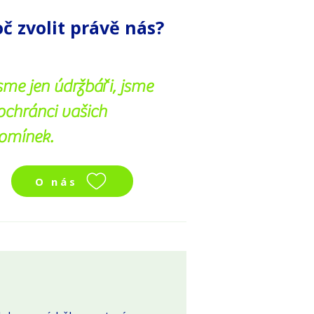
oč zvolit právě nás?
oč zvolit právě nás?
sme jen údržbáři, jsme
sme jen údržbáři, jsme
 ochránci vašich
 ochránci vašich
omínek.
omínek.
O nás
O nás