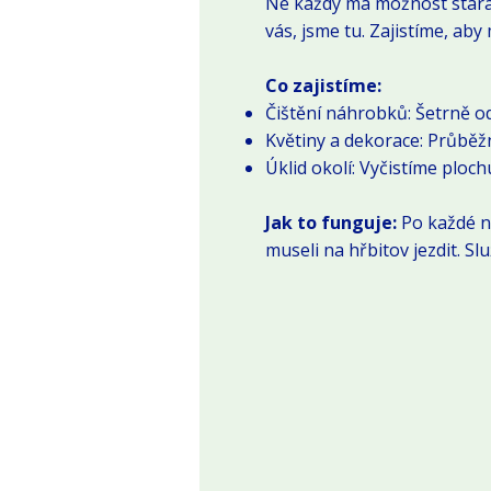
Ne každý má možnost starat
vás, jsme tu. Zajistíme, ab
Co zajistíme:
Čištění náhrobků: Šetrně 
Květiny a dekorace: Průběž
Úklid okolí: Vyčistíme ploch
Jak to funguje:
Po každé ná
museli na hřbitov jezdit. 