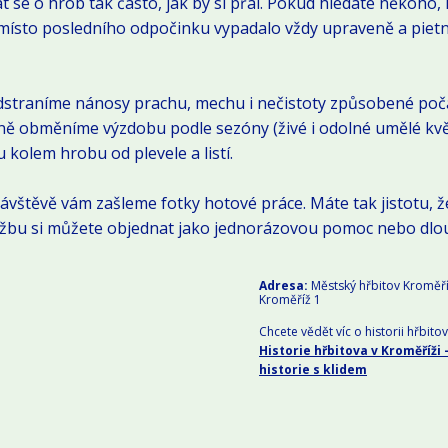
 se o hrob tak často, jak by si přál. Pokud hledáte někoho,
y místo posledního odpočinku vypadalo vždy upraveně a pietn
odstraníme nánosy prachu, mechu i nečistoty způsobené poč
ně obměníme výzdobu podle sezóny (živé i odolné umělé kvě
u kolem hrobu od plevele a listí.
vštěvě vám zašleme fotky hotové práce. Máte tak jistotu, že
Službu si můžete objednat jako jednorázovou pomoc nebo dlo
Adresa:
Městský hřbitov Kroměří
Kroměříž 1
Chcete vědět víc o historii hřbito
Historie hřbitova v Kroměříži
historie s klidem