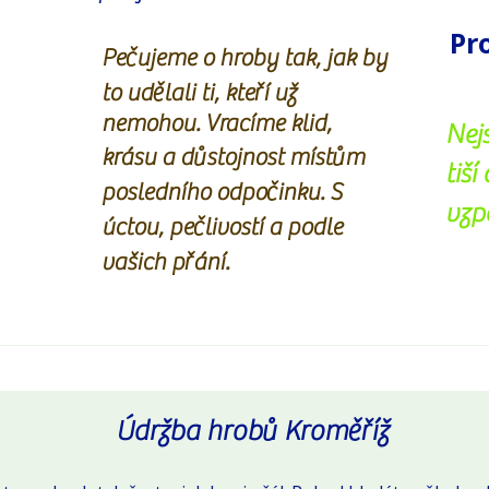
Pr
Pr
Pečujeme o hroby tak, jak by
Pečujeme o hroby tak, jak by
to udělali ti, kteří už
to udělali ti, kteří už
nemohou. Vracíme klid,
nemohou. Vracíme klid,
Nej
Nej
krásu a důstojnost místům
krásu a důstojnost místům
tiší
tiší
posledního odpočinku. S
posledního odpočinku. S
vzp
vzp
úctou, pečlivostí a podle
úctou, pečlivostí a podle
vašich přání.
vašich přání.
Údržba hrobů Kroměříž