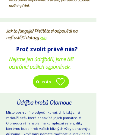
vašich přání.
Jak to funguje? Přečtěte si odpovědi na
nejčastější dotazy
zde
.
Proč zvolit právě nás?
Nejsme jen údržbáři, jsme tiší
ochránci vašich vzpomínek.
O nás
Údržba hrobů Olomouc
Místo posledního odpočinku vašich blízkých si
zaslouží péči, která odpovídá jejich památce. V
Olomouci vám nabízíme komplexní servis, díky
kterému bude hrob vašich blízkých vždy upravený a
důstojný, i když sami nemáte možnost jej pravidelně