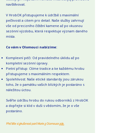
navštěvovat.
V HrobOK přistupujeme k údržbě s maximální
pečlivostí a citem pro detail. Naše služby zahrnují
vše od precizního čištění kamene až po vkusnou
sezónní výzdobu, která respektuje význam daného
místa.
Co vám v Olomouci nabízíme:
Komplexní péči: Od pravidelného úklidu až po
kompletní sezónní úpravy.
Pietní přístup: Ctíme tradice a ke každému hrobu
přistupujeme s maximálním respektem.
Spolehlivost: Naše etické standardy jsou zárukou
toho, že o památku vašich blízkých je postaráno s
náležitou úctou.
Svěřte údržbu hrobu do rukou odborníků z HrobOK
a dopřejte si klid v duši s vědomím, že je o vše
postaráno.
Přečtěte si zkušenost paní Marie z Olomouce
zde.