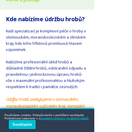
Kde nabízíme údržbu hrobů?
Naší specializací je komplexní péče o hroby v
olomouckém, moravskoslezském a zlínském
kraji, kde ticho hřbitovů promlouvá hlasem
vzpomínek.​​
Nabízíme profesionální úklid hrobů a
důkladné čištění hrobů, odstranění odpadu a
pravidelnou i jednorázovou úpravu hrobů-
vše s maximální profesionalitou a hlubokým
respektem k tradici i památce zesnulých.
Údržbu hrobů poskytujeme v olomouckém,
moravskoslezském a zlínském kraji. Kompletní
seznam měst naleznete níže.
Používáme cookies. Pokračováním v prohlížení souhlasíte.
Podrobnosti naleznete v
Zásadách ochrany osobních údajů
.
Souhlasím
Přečtěte si, jak funguje
Údržba hrobů s
HrobOK
na našem blogu.