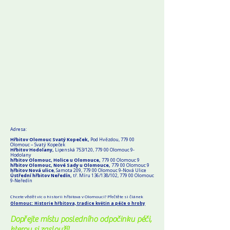
Adresa:
Hřbitov Olomouc Svatý Kopeček,
Pod Hvězdou, 779 00
Olomouc – Svatý Kopeček
Hřbitov Hodolany,
Lipenská 753/120, 779 00 Olomouc 9-
Hodolany
hřbitov Olomouc, Holice u Olomouce,
779 00 Olomouc 9
hřbitov Olomouc, Nové Sady u Olomouce,
779 00 Olomouc 9
hřbitov Nová ulice
, Samota 209, 779 00 Olomouc 9-Nová Ulice
Ústřední hřbitov Neředín,
tř. Míru 136/138/102, 779 00 Olomouc
9-Neředín
Chcete vědět víc o historii hřbitova v Olomouci? Přečtěte si článek
Olomouc: Historie hřbitova, tradice květin a péče o hroby
Dopřejte místu posledního odpočinku péči,
kterou si zaslouží!