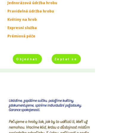
Jednorázová údržba hrobu
Pravidelná údržba hrobu
Květiny na hrob
Expresní služba
Prémiová péče
Objednat
Zeptat se
Uklidíme, zapálíme svíčku, položíme květiny,
zdokumentujeme, splníme individuální požadavky.
Garance spokojenosti.
Pečujeme o hroby tak, jak by to udělali ti, kteří už
nemohou. Vracíme klid, krásu a důstojnost místům
posledního odpočinku. S úctou, pečlivostí a podle