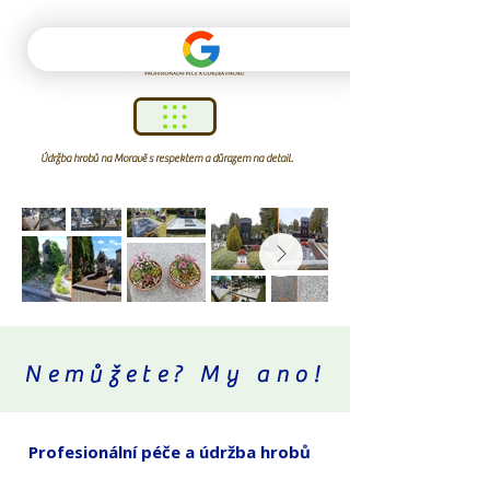
Údržba hrobů na Moravě s respektem a důrazem na detail.
Nemůžete? My ano!
Profesionální péče a údržba hrobů