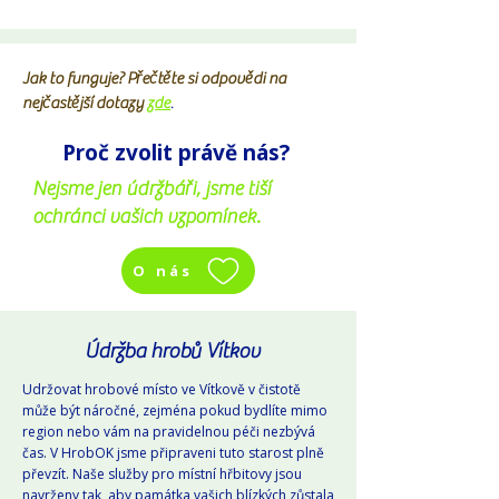
Jak to funguje? Přečtěte si odpovědi na
nejčastější dotazy
zde
.
Proč zvolit právě nás?
Nejsme jen údržbáři, jsme tiší
ochránci vašich vzpomínek.
O nás
Údržba hrobů Vítkov
Udržovat hrobové místo ve Vítkově v čistotě
může být náročné, zejména pokud bydlíte mimo
region nebo vám na pravidelnou péči nezbývá
čas. V HrobOK jsme připraveni tuto starost plně
převzít. Naše služby pro místní hřbitovy jsou
navrženy tak, aby památka vašich blízkých zůstala