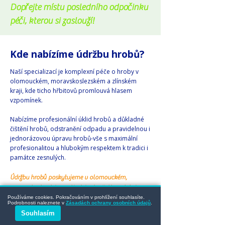
Dopřejte místu posledního odpočinku
péči, kterou si zaslouží!
Kde nabízíme údržbu hrobů?
Naší specializací je komplexní péče o hroby v
olomouckém, moravskoslezském a zlínském
kraji, kde ticho hřbitovů promlouvá hlasem
vzpomínek.​​
Nabízíme profesionální úklid hrobů a důkladné
čištění hrobů, odstranění odpadu a pravidelnou i
jednorázovou úpravu hrobů-vše s maximální
profesionalitou a hlubokým respektem k tradici i
památce zesnulých.
Údržbu hrobů poskytujeme v olomouckém,
moravskoslezském a zlínském kraji. Kompletní
Používáme cookies. Pokračováním v prohlížení souhlasíte.
seznam měst naleznete níže.
Podrobnosti naleznete v
Zásadách ochrany osobních údajů
.
Souhlasím
Přečtěte si, jak funguje
Údržba hrobů s HrobOK