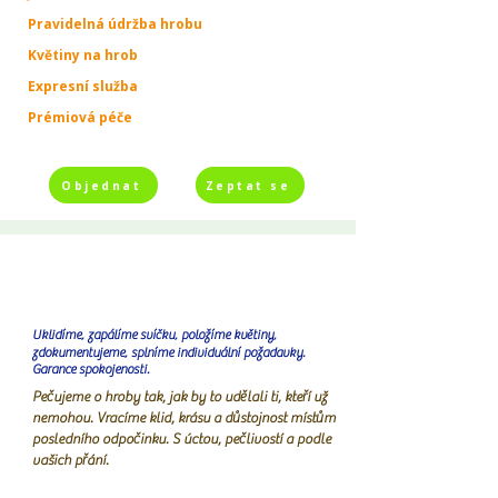
Pravidelná údržba hrobu
Květiny na hrob
Expresní služba
Prémiová péče
Objednat
Zeptat se
Uklidíme, zapálíme svíčku, položíme květiny,
zdokumentujeme, splníme individuální požadavky.
Garance spokojenosti.
Pečujeme o hroby tak, jak by to udělali ti, kteří už
nemohou. Vracíme klid, krásu a důstojnost místům
posledního odpočinku. S úctou, pečlivostí a podle
vašich přání.