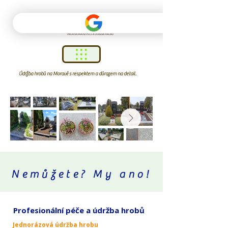
Údržba hrobů na Moravě s respektem a důrazem na detail.
Nemůžete? My ano!
Profesionální péče a údržba hrobů
Jednorázová údržba hrobu