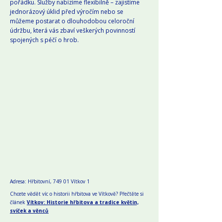
pořádku. Služby nabízíme flexibilně – zajistíme
jednorázový úklid před výročím nebo se
můžeme postarat o dlouhodobou celoroční
údržbu, která vás zbaví veškerých povinností
spojených s péčí o hrob.
Adresa: Hřbitovní, 749 01 Vítkov 1
Chcete vědět víc o historii hřbitova ve Vítkově? Přečtěte si
článek
Vítkov: Historie hřbitova a tradice květin,
svíček a věnců