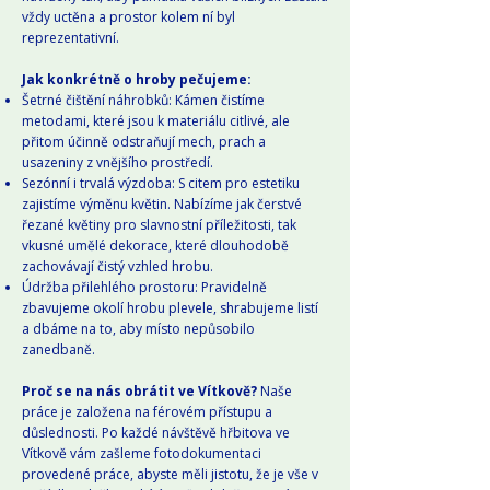
vždy uctěna a prostor kolem ní byl
reprezentativní.
Jak konkrétně o hroby pečujeme:
Šetrné čištění náhrobků: Kámen čistíme
metodami, které jsou k materiálu citlivé, ale
přitom účinně odstraňují mech, prach a
usazeniny z vnějšího prostředí.
Sezónní i trvalá výzdoba: S citem pro estetiku
zajistíme výměnu květin. Nabízíme jak čerstvé
řezané květiny pro slavnostní příležitosti, tak
vkusné umělé dekorace, které dlouhodobě
zachovávají čistý vzhled hrobu.
Údržba přilehlého prostoru: Pravidelně
zbavujeme okolí hrobu plevele, shrabujeme listí
a dbáme na to, aby místo nepůsobilo
zanedbaně.
Proč se na nás obrátit ve Vítkově?
Naše
práce je založena na férovém přístupu a
důslednosti. Po každé návštěvě hřbitova ve
Vítkově vám zašleme fotodokumentaci
provedené práce, abyste měli jistotu, že je vše v