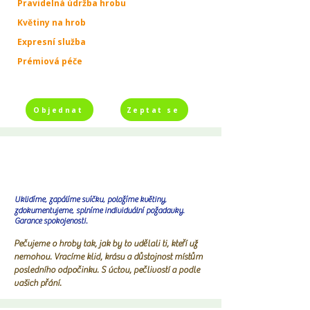
Pravidelná údržba hrobu
Květiny na hrob
Expresní služba
Prémiová péče
Objednat
Zeptat se
Uklidíme, zapálíme svíčku, položíme květiny,
zdokumentujeme, splníme individuální požadavky.
Garance spokojenosti.
Pečujeme o hroby tak, jak by to udělali ti, kteří už
nemohou. Vracíme klid, krásu a důstojnost místům
posledního odpočinku. S úctou, pečlivostí a podle
vašich přání.