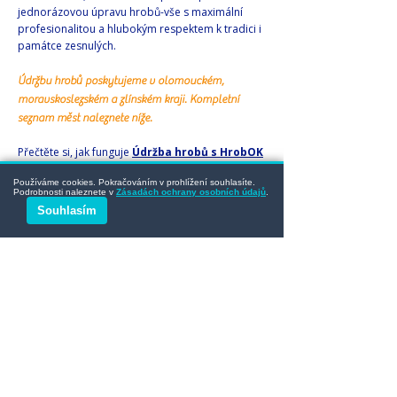
jednorázovou úpravu hrobů-vše s maximální
profesionalitou a hlubokým respektem k tradici i
památce zesnulých.
Údržbu hrobů poskytujeme v olomouckém,
moravskoslezském a zlínském kraji. Kompletní
seznam měst naleznete níže.
Přečtěte si, jak funguje
Údržba hrobů s HrobOK
na našem blogu.
Používáme cookies. Pokračováním v prohlížení souhlasíte.
Podrobnosti naleznete v
Zásadách ochrany osobních údajů
.
Svěřte nám péči, kde na každém
Souhlasím
detailu záleží!