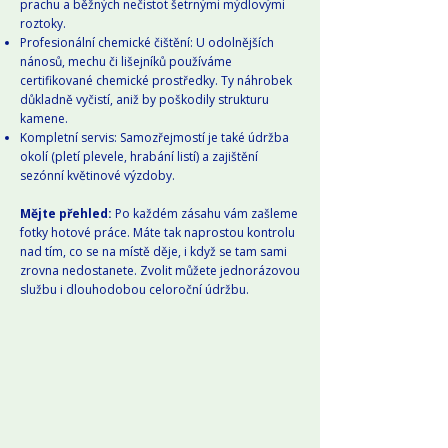
prachu a běžných nečistot šetrnými mýdlovými
roztoky.
Profesionální chemické čištění: U odolnějších
nánosů, mechu či lišejníků používáme
certifikované chemické prostředky. Ty náhrobek
důkladně vyčistí, aniž by poškodily strukturu
kamene.
Kompletní servis: Samozřejmostí je také údržba
okolí (pletí plevele, hrabání listí) a zajištění
sezónní květinové výzdoby.
Mějte přehled:
Po každém zásahu vám zašleme
fotky hotové práce. Máte tak naprostou kontrolu
nad tím, co se na místě děje, i když se tam sami
zrovna nedostanete. Zvolit můžete jednorázovou
službu i dlouhodobou celoroční údržbu.