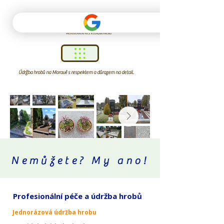
Údržba hrobů na Moravě s respektem a důrazem na detail.
Nemůžete? My ano!
Profesionální péče a údržba hrobů
Jednorázová údržba hrobu