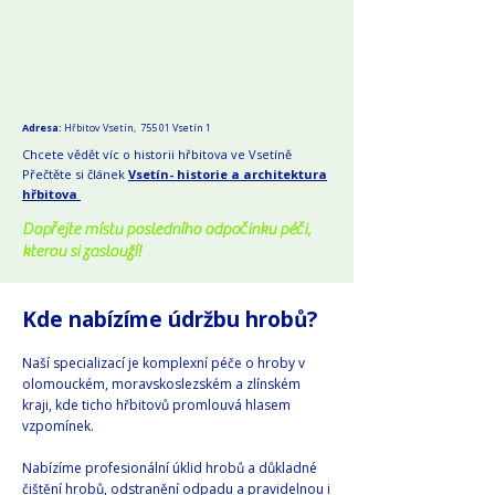
Adresa:
Hřbitov Vsetín, 755 01 Vsetín 1
Chcete vědět víc o historii hřbitova ve Vsetíně
Přečtěte si článek
Vsetín- historie a architektura
hřbitova
Dopřejte místu posledního odpočinku péči,
kterou si zaslouží!
Kde nabízíme údržbu hrobů?
Naší specializací je komplexní péče o hroby v
olomouckém, moravskoslezském a zlínském
kraji, kde ticho hřbitovů promlouvá hlasem
vzpomínek.​​
Nabízíme profesionální úklid hrobů a důkladné
čištění hrobů, odstranění odpadu a pravidelnou i