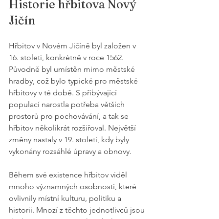
Historie hřbitova Nový 
Jičín
Hřbitov v Novém Jičíně byl založen v 
16. století, konkrétně v roce 1562. 
Původně byl umístěn mimo městské 
hradby, což bylo typické pro městské 
hřbitovy v té době. S přibývající 
populací narostla potřeba větších 
prostorů pro pochovávání, a tak se 
hřbitov několikrát rozšiřoval. Největší 
změny nastaly v 19. století, kdy byly 
vykonány rozsáhlé úpravy a obnovy.
Během své existence hřbitov viděl 
mnoho významných osobností, které 
ovlivnily místní kulturu, politiku a 
historii. Mnozí z těchto jednotlivců jsou 