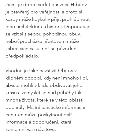
Jičín, je dobré vědět pár věcí. Hřbitov 
je otevřený pro veřejnost, a proto si 
každý může kdykoliv přijít prohlédnout 
jeho architekturu a historii. Doporučuje 
se vzít si s sebou pohodlnou obuv, 
neboť procházka hřbitovem může 
zabrat více času, než se původně 
předpokládalo.
Vhodné je také navštívit hřbitov v 
klidném období, kdy není mnoho lidí, 
abyste mohli v klidu obdivovat jeho 
krásu a zamyslet se nad příběhy tak 
mnoha života, které se v této oblasti 
odehrály. Místní turistické informační 
centrum může poskytnout další 
informace a doporučení, která 
zpříjemní vaši návštěvu.