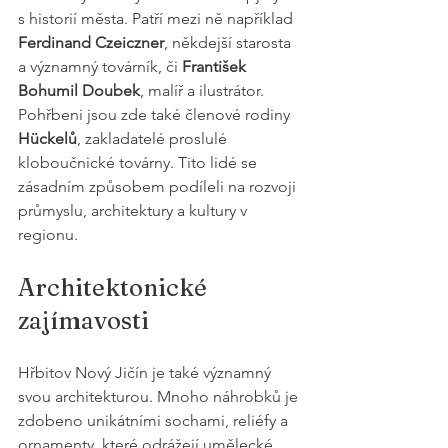
s historií města. Patří mezi ně například 
Ferdinand Czeiczner
, někdejší starosta 
a významný továrník, či 
František 
Bohumil Doubek
, malíř a ilustrátor. 
Pohřbeni jsou zde také členové rodiny 
Hückelů
, zakladatelé proslulé 
kloboučnické továrny. Tito lidé se 
zásadním způsobem podíleli na rozvoji 
průmyslu, architektury a kultury v 
regionu.
Architektonické 
zajímavosti
Hřbitov Nový Jičín je také významný 
svou architekturou. Mnoho náhrobků je 
zdobeno unikátními sochami, reliéfy a 
ornamenty, které odrážejí umělecké 