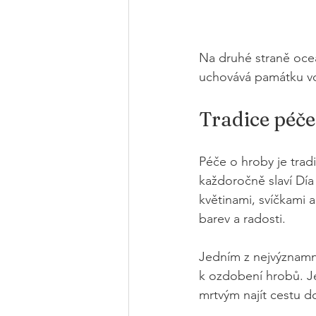
Na druhé straně oceá
uchovává památku voj
Tradice péče
Péče o hroby je trad
každoročně slaví Día
květinami, svíčkami 
barev a radosti.
Jedním z nejvýznamně
k ozdobení hrobů. Je
mrtvým najít cestu 