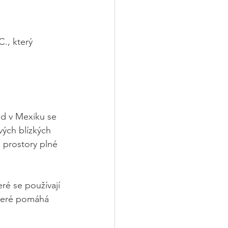
., který 
ad v Mexiku se 
ých blízkých 
 prostory plné 
ré se používají 
které pomáhá 