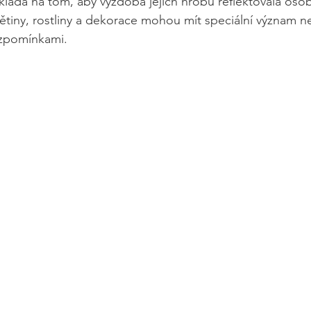
akládá na tom, aby výzdoba jejich hrobů reflektovala oso
ětiny, rostliny a dekorace mohou mít speciální význam 
vzpomínkami.