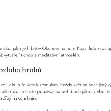
nsku, jako je hřbitov Okunoin na hoře Koya, lidé zapalují
mž vytvářejí tichou a meditativní atmosféru.
ýzdoba hrobů
u roli v kultuře úcty k zesnulým. Každá květina nese jistý 
 bílé růže se často používají na pohřbech jako symbol ne
adřují lásku a krásu.