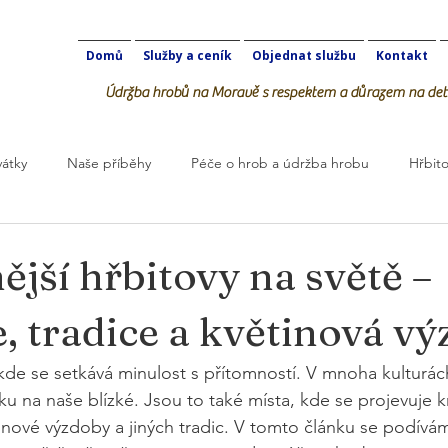
Domů
Služby a ceník
Objednat službu
Kontakt
Údržba hrobů na Moravě s respektem a důrazem na deta
vátky
Naše příběhy
Péče o hrob a údržba hrobu
Hřbito
robOK
ější hřbitovy na světě –
e, tradice a květinová v
 kde se setkává minulost s přítomností. V mnoha kulturách
 na naše blízké. Jsou to také místa, kde se projevuje kre
inové výzdoby a jiných tradic. V tomto článku se podívá