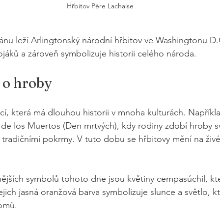
 Hřbitov Père Lachaise 
nu leží Arlingtonský národní hřbitov ve Washingtonu D.C
áků a zároveň symbolizuje historii celého národa.
 o hroby
icí, která má dlouhou historii v mnoha kulturách. Napříkl
 de los Muertos (Den mrtvých), kdy rodiny zdobí hroby sv
a tradičními pokrmy. V tuto dobu se hřbitovy mění na živé
jších symbolů tohoto dne jsou květiny cempasúchil, kte
jich jasná oranžová barva symbolizuje slunce a světlo, 
domů.