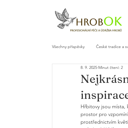
Všechny příspěvky
České tradice a s
8. 9. 2025
Minut čtení: 2
Květiny a dekorace na hrob
H
Nejkrásn
inspirac
Hřbitovy jsou místa,
prostor pro vzpomínku
prostřednictvím květ