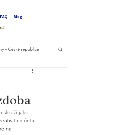
FAQ
Blog
il.
vy v České republice
ýzdoba
 slouží jako 
ativita a úcta 
me na 