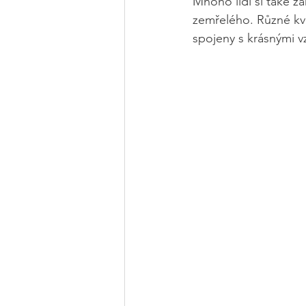
Mnoho lidí si také z
zemřelého. Různé kv
spojeny s krásnými 