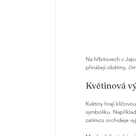
Na hřbitovech v Japo
přinášejí obětiny, čí
Květinová v
Květiny hrají klíčovo
symboliku. Například
zatímco orchideje vyj