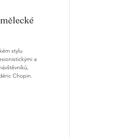
umělecké 
kém stylu 
sionistickými a 
návštěvníků, 
déric Chopin. 