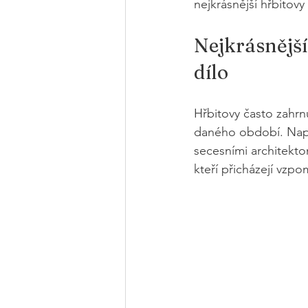
nejkrásnější hřbitovy
Nejkrásnější
dílo
Hřbitovy často zahrn
daného období. Napří
secesními architekto
kteří přicházejí vzp